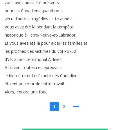
vous
avez
aussi
été
présents
pour
les
Canadiens
quand
on
a
vécu
d'autres
tragédies
cette
année
.
Vous
avez
été
là
pendant
la
tempête
historique
à
Terre-Neuve-et-Labrador
.
Et
vous
avez
été
là
pour
aider
les
familles
et
les
proches
des
victimes
du
vol
PS752
d'Ukraine
International
Airlines
.
À
travers
toutes
ces
épreuves
,
le
bien-être
et
la
sécurité
des
Canadiens
étaient
au
cœur
de
votre
travail
.
Alors
,
encore
une
fois
,
1
2