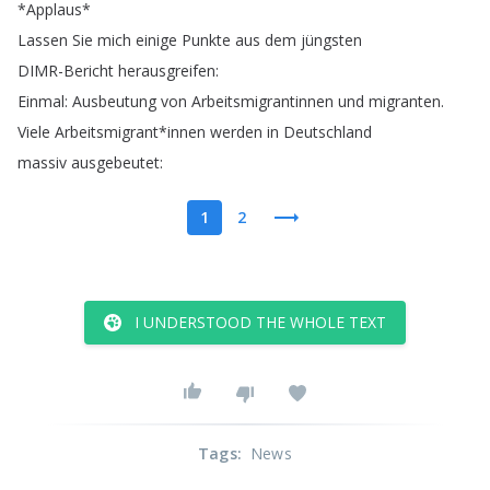
*
Applaus
*
Lassen
Sie
mich
einige
Punkte
aus
dem
jüngsten
DIMR-Bericht
herausgreifen
:
Einmal
:
Ausbeutung
von
Arbeitsmigrantinnen
und
migranten
.
Viele
Arbeitsmigrant
*
innen
werden
in
Deutschland
massiv
ausgebeutet
:
1
2
I UNDERSTOOD THE WHOLE TEXT
Tags
:
News