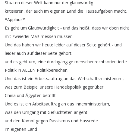
Staaten
dieser
Welt
kann
nur
der
glaubwürdig
kritisieren
,
der
auch
im
eigenen
Land
die
Hausaufgaben
macht
.
*
Applaus
*
Es
geht
um
Glaubwürdigkeit
-
und
das
heißt
,
dass
wir
eben
nicht
mit
zweierlei
Maß
messen
müssen
.
Und
das
haben
wir
heute
leider
auf
dieser
Seite
gehört
-
und
leider
auch
auf
dieser
Seite
gehört
.
und
es
geht
um
,
eine
durchgängige
menschenrechtsorientierte
Politik
in
ALLEN
Politikbereichen
.
Und
das
ist
ein
Arbeitsauftrag
an
das
Wirtschaftsministerium
,
was
zum
Beispiel
unsere
Handelspolitik
gegenüber
China
und
Ägypten
betrifft
.
Und
es
ist
ein
Arbeitsauftrag
an
das
Innenministerium
,
was
den
Umgang
mit
Geflüchteten
angeht
und
den
Kampf
gegen
Rassismus
und
Hassrede
im
eigenen
Land