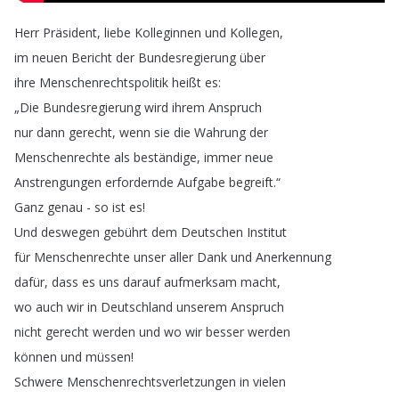
Herr
Präsident
,
liebe
Kolleginnen
und
Kollegen
,
im
neuen
Bericht
der
Bundesregierung
über
ihre
Menschenrechtspolitik
heißt
es
:
„
Die
Bundesregierung
wird
ihrem
Anspruch
nur
dann
gerecht
,
wenn
sie
die
Wahrung
der
Menschenrechte
als
beständige
,
immer
neue
Anstrengungen
erfordernde
Aufgabe
begreift
.“
Ganz
genau
-
so
ist
es
!
Und
deswegen
gebührt
dem
Deutschen
Institut
für
Menschenrechte
unser
aller
Dank
und
Anerkennung
dafür
,
dass
es
uns
darauf
aufmerksam
macht
,
wo
auch
wir
in
Deutschland
unserem
Anspruch
nicht
gerecht
werden
und
wo
wir
besser
werden
können
und
müssen
!
Schwere
Menschenrechtsverletzungen
in
vielen