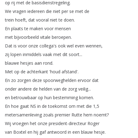
op
rij
met
de
basisdienstregeling
.
We
vragen
iedereen
die
niet
per
se
met
de
trein
hoeft
,
dat
vooral
niet
te
doen
.
En
plaats
te
maken
voor
mensen
met
bijvoorbeeld
vitale
beroepen
.
Dat
is
voor
onze
collega's
ook
wel
even
wennen
,
zij
lopen
inmiddels
vaak
met
dit
soort
...
blauwe
hesjes
aan
rond
.
Met
op
de
achterkant
'houd
afstand'.
En
zo
zorgen
deze
spoorweghelden
ervoor
dat
onder
andere
de
helden
van
de
zorg
veilig
...
en
betrouwbaar
op
hun
bestemming
komen
.
En
hoe
gaat
NS
in
de
toekomst
om
met
die
1,5
metersamenleving
zoals
premier
Rutte
hem
noemt
?
Wij
vroegen
het
onze
president-directeur
Roger
van
Boxtel
en
hij
gaf
antwoord
in
een
blauw
hesje
.