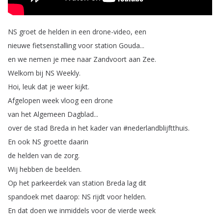
NS
groet
de
helden
in
een
drone-video
,
een
nieuwe
fietsenstalling
voor
station
Gouda
...
en
we
nemen
je
mee
naar
Zandvoort
aan
Zee
.
Welkom
bij
NS
Weekly
.
Hoi
,
leuk
dat
je
weer
kijkt
.
Afgelopen
week
vloog
een
drone
van
het
Algemeen
Dagblad
...
over
de
stad
Breda
in
het
kader
van
#
nederlandblijftthuis
.
En
ook
NS
groette
daarin
de
helden
van
de
zorg
.
Wij
hebben
de
beelden
.
Op
het
parkeerdek
van
station
Breda
lag
dit
spandoek
met
daarop
:
NS
rijdt
voor
helden
.
En
dat
doen
we
inmiddels
voor
de
vierde
week