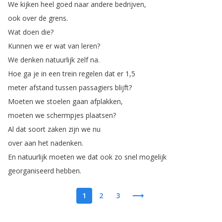
We
kijken
heel
goed
naar
andere
bedrijven
,
ook
over
de
grens
.
Wat
doen
die
?
Kunnen
we
er
wat
van
leren
?
We
denken
natuurlijk
zelf
na
.
Hoe
ga
je
in
een
trein
regelen
dat
er
1,5
meter
afstand
tussen
passagiers
blijft
?
Moeten
we
stoelen
gaan
afplakken
,
moeten
we
schermpjes
plaatsen
?
Al
dat
soort
zaken
zijn
we
nu
over
aan
het
nadenken
.
En
natuurlijk
moeten
we
dat
ook
zo
snel
mogelijk
georganiseerd
hebben
.
1
2
3