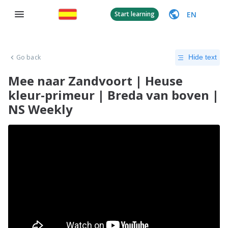
EN
Start learning
Go back
Hide text
Mee naar Zandvoort | Heuse
kleur-primeur | Breda van boven |
NS Weekly