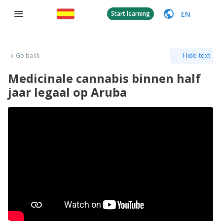
EN
Start learning
Go back
Hide text
Medicinale cannabis binnen half
jaar legaal op Aruba