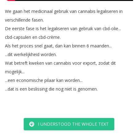
We
gaan
het
medicinaal
gebruik
van
cannabis
legaliseren
in
verschillende
fasen
.
De
eerste
fase
is
het
legaliseren
van
gebruik
van
cbd-olie
...
cbd-capsulen
en
cbd-crème
.
Als
het
proces
snel
gaat
,
dan
kan
binnen
6
maanden
...
...
dit
werkelijkheid
worden
.
Wat
betreft
kweken
van
cannabis
voor
export
,
zodat
dit
mogelijk
...
...
een
economische
pilaar
kan
worden
...
...
dat
is
een
beslissing
die
nog
niet
is
genomen
.
I UNDERSTOOD THE WHOLE TEXT