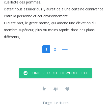
cueillette
des
pommes
,
c'était
nous
assurer
qu'il
y
aurait
déjà
une
certaine
connivence
entre
la
personne
et
cet
environnement
.
D'autre
part
,
le
geste
même
,
qui
amène
une
élévation
du
membre
supérieur
,
plus
ou
moins
rapide
,
dans
des
plans
différents
,
1
2
I UNDERSTOOD THE WHOLE TEXT
Tags
:
Lectures