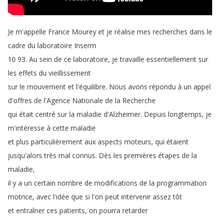
Je
m'appelle
France
Mourey
et
je
réalise
mes
recherches
dans
le
cadre
du
laboratoire
Inserm
10 93.
Au
sein
de
ce
laboratoire
,
je
travaille
essentiellement
sur
les
effets
du
vieillissement
sur
le
mouvement
et
l'équilibre
.
Nous
avons
répondu
à
un
appel
d'offres
de
l'Agence
Nationale
de
la
Recherche
qui
était
centré
sur
la
maladie
d'Alzheimer
.
Depuis
longtemps
,
je
m'intéresse
à
cette
maladie
et
plus
particulièrement
aux
aspects
moteurs
,
qui
étaient
jusqu'alors
très
mal
connus
.
Dès
les
premières
étapes
de
la
maladie
,
il
y
a
un
certain
nombre
de
modifications
de
la
programmation
motrice
,
avec
l'idée
que
si
l'on
peut
intervenir
assez
tôt
et
entraîner
ces
patients
,
on
pourra
retarder