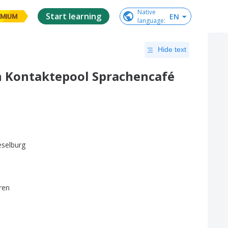
Native

Start learning
EN
EMIUM
language
:
Hide text
n Kontaktepool Sprachencafé
eselburg
ren