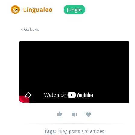
Jungle
Go back
Tags
:
Blog posts and articles