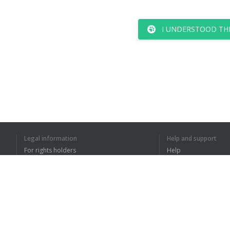
I UNDERSTOOD TH
Legal information
Help and support
For rights holders
Help
Privacy Policy
FAQ
Terms of Use
Browser extension