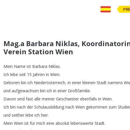
PR
Mag.a Barbara Niklas, Koordinatori
Verein Station Wien
Mein
Name
ist
Barbara
Niklas
.
Ich
lebe
seit
15
Jahren
in
Wien
.
Geboren
bin
ich
Niederösterreich
,
in
einer
kleinen
Stadt
namens
Wi
und
aufgewachsen
bin
ich
in
einer
Großfamilie
.
Davon
sind
fast
alle
meiner
Geschwister
ebenfalls
in
Wien
.
Ich
bin
nach
der
Schulausbildung
nach
Wien
gekommen
zum
Studie
und
seither
lebe
ich
hier
.
Mein
Wien
ist
für
mich
eine
absolut
lebenswerte
Stadt
.