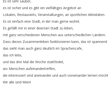
Es
ist
sehr
sauber
,
es
ist
sicher
und
es
gibt
ein
vielfältiges
Angebot
an
Lokalen
,
Restaurants
,
Veranstaltungen
,
an
sportlichen
Aktivitäten
.
Es
ist
einfach
eine
Stadt
,
in
der
man
gerne
wohnt
.
Es
gefällt
mir
in
einer
diversen
Stadt
zu
leben
,
mit
ganz
verschiedenen
Menschen
aus
unterschiedlichen
Ländern
.
Dass
dieses
Zusammenleben
funktionieren
kann
,
das
ist
spannend
das
sieht
man
auch
ganz
deutlich
im
Sprachencafe
,
das
ich
leite
,
und
das
drei
Mal
die
Woche
stattfindet
,
wo
Menschen
aufeinandertreffen
,
die
interessiert
sind
aneinander
und
auch
voneinander
lernen
möch
Wir
alle
sind
Wien
!