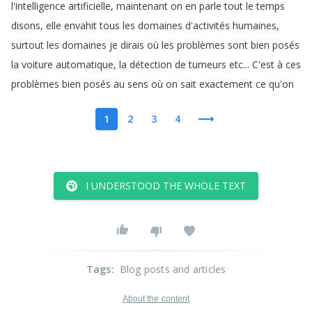
l'intelligence
artificielle
,
maintenant
on
en
parle
tout
le
temps
disons
,
elle
envahit
tous
les
domaines
d'activités
humaines
,
surtout
les
domaines
je
dirais
où
les
problèmes
sont
bien
posés
la
voiture
automatique
,
la
détection
de
tumeurs
etc
...
C'est
à
ces
problèmes
bien
posés
au
sens
où
on
sait
exactement
ce
qu'on
1
2
3
4
I UNDERSTOOD THE WHOLE TEXT
Tags
:
Blog posts and articles
About the content