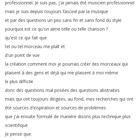
professionnel
.
Je
suis
pas
,
j'ai
jamais
été
musicien
professionnel
mais
je
suis
depuis
toujours
fasciné
par
la
musique
et
par
des
questions
un
peu
sans
fin
et
sans
fond
du
style
pourquoi
est
ce
qu'on
aime
telle
ou
telle
chanson
?
qu'est
ce
qui
fait
que
tel
ou
tel
morceau
me
plaît
et
d'un
point
de
vue
la
création
comment
moi
je
pourrais
créer
des
morceaux
qui
plaisent
à
des
gens
et
déjà
qui
me
plaisent
à
moi
même
le
plus
difficile
donc
des
questions
mal
posées
des
questions
abstraites
mais
qui
ont
toujours
dirigées
,
au
fond
,
mes
recherches
qui
ont
été
sources
d'inspiration
et
sources
de
problèmes
que
j'ai
ensuite
formulé
de
manière
disons
plus
technique
plus
scientifique
Je
pense
que