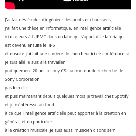
J'ai
fait
des
études
d'ingénieur
des
ponts
et
chaussées
,
J'ai
fait
une
thèse
en
informatique
,
en
intelligence
artificielle
ici
d'ailleurs
à
l'UPMC
dans
un
labo
qui
s'appelait
le
laforia
qui
est
devenu
ensuite
le
lIP6
et
ensuite
j'ai
fait
une
carrière
de
chercheur
ici
de
conférence
si
je
suis
allé
je
suis
allé
travailler
pratiquement
20
ans
à
sony
CSL
un
moteur
de
recherche
de
Sony
Corporation
pas
loin
d'ici
et
puis
maintenant
depuis
quelques
mois
je
travail
chez
Spotify
et
je
m'intéresse
au
fond
à
ce
que
l'intelligence
artificielle
peut
apporter
à
la
création
en
général
,
et
en
particulier
à
la
création
musicale
.
Je
suis
aussi
musicien
disons
semi