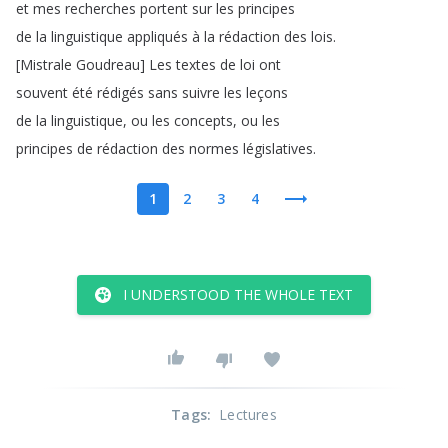
et
mes
recherches
portent
sur
les
principes
de
la
linguistique
appliqués
à
la
rédaction
des
lois
.
[
Mistrale
Goudreau
]
Les
textes
de
loi
ont
souvent
été
rédigés
sans
suivre
les
leçons
de
la
linguistique
,
ou
les
concepts
,
ou
les
principes
de
rédaction
des
normes
législatives
.
1
2
3
4
I UNDERSTOOD THE WHOLE TEXT
Tags
:
Lectures