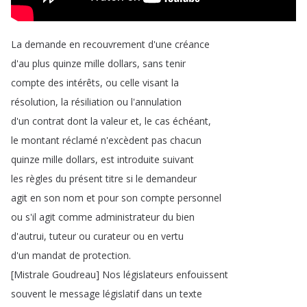
La
demande
en
recouvrement
d'une
créance
d'au
plus
quinze
mille
dollars
,
sans
tenir
compte
des
intérêts
,
ou
celle
visant
la
résolution
,
la
résiliation
ou
l'annulation
d'un
contrat
dont
la
valeur
et
,
le
cas
échéant
,
le
montant
réclamé
n'excèdent
pas
chacun
quinze
mille
dollars
,
est
introduite
suivant
les
règles
du
présent
titre
si
le
demandeur
agit
en
son
nom
et
pour
son
compte
personnel
ou
s'il
agit
comme
administrateur
du
bien
d'autrui
,
tuteur
ou
curateur
ou
en
vertu
d'un
mandat
de
protection
.
[
Mistrale
Goudreau
]
Nos
législateurs
enfouissent
souvent
le
message
législatif
dans
un
texte