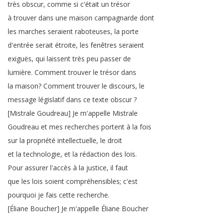
très
obscur
,
comme
si
c'était
un
trésor
à
trouver
dans
une
maison
campagnarde
dont
les
marches
seraient
raboteuses
,
la
porte
d'entrée
serait
étroite
,
les
fenêtres
seraient
exiguës
,
qui
laissent
très
peu
passer
de
lumière
.
Comment
trouver
le
trésor
dans
la
maison
?
Comment
trouver
le
discours
,
le
message
législatif
dans
ce
texte
obscur
?
[
Mistrale
Goudreau
]
Je
m'appelle
Mistrale
Goudreau
et
mes
recherches
portent
à
la
fois
sur
la
propriété
intellectuelle
,
le
droit
et
la
technologie
,
et
la
rédaction
des
lois
.
Pour
assurer
l'accès
à
la
justice
,
il
faut
que
les
lois
soient
compréhensibles
;
c'est
pourquoi
je
fais
cette
recherche
.
[
Éliane
Boucher
]
Je
m'appelle
Éliane
Boucher