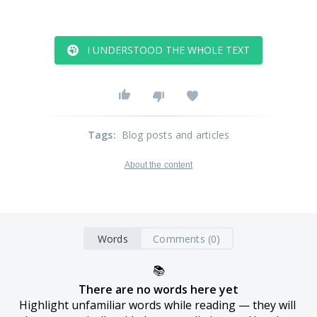
I UNDERSTOOD THE WHOLE TEXT
Tags
:
Blog posts and articles
About the content
Words
Comments (0)
📚
There are no words here yet
Highlight unfamiliar words while reading — they will 