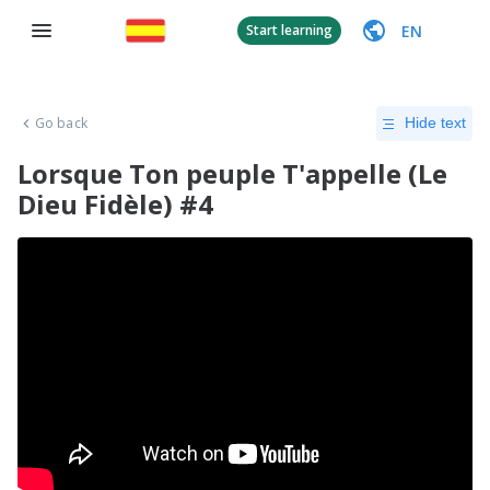
EN
Start learning
Go back
Hide text
Lorsque Ton peuple T'appelle (Le
Dieu Fidèle) #4