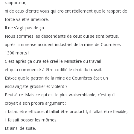
rapporteur
,
ni
de
ceux
d'entre
vous
qui
croient
réellement
que
le
rapport
de
force
va
être
amélioré
.
Il
ne
s'agit
pas
de
ça
.
Nous
sommes
les
descendants
de
ceux
qui
se
sont
battus
,
après
l'immense
accident
industriel
de
la
mine
de
Courrières
-
1300
morts
!
C'est
après
ça
qu'a
été
créé
le
Ministère
du
travail
et
qu'a
commencé
à
être
codifié
le
droit
du
travail
.
Est-ce
que
le
patron
de
la
mine
de
Courrières
était
un
esclavagiste
grossier
et
violent
?
Peut-être
.
Mais
ce
qui
est
le
plus
vraisemblable
,
c'est
qu'il
croyait
à
son
propre
argument
:
il
fallait
être
efficace
,
il
fallait
être
productif
,
il
fallait
être
flexible
,
il
faisait
bosser
les
mômes
.
Et
ainsi
de
suite
.