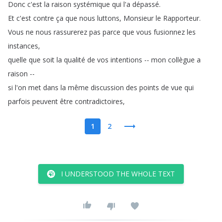
Donc
c'est
la
raison
systémique
qui
l'a
dépassé
.
Et
c'est
contre
ça
que
nous
luttons
,
Monsieur
le
Rapporteur
.
Vous
ne
nous
rassurerez
pas
parce
que
vous
fusionnez
les
instances
,
quelle
que
soit
la
qualité
de
vos
intentions
--
mon
collègue
a
raison
--
si
l'on
met
dans
la
même
discussion
des
points
de
vue
qui
parfois
peuvent
être
contradictoires
,
1
2
I UNDERSTOOD THE WHOLE TEXT