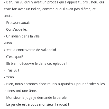
-
Bah
,
j'ai
vu
qu'il
y
avait
un
procès
qui
s'appelait
...
pro
...
heu
...
qui
était
fait
avec
un
indien
,
comme
quoi
il
avait
pas
d'âme
,
et
tout
...
-
Pro
...
euh
...
ouais
-
Qui
s'appelle
...
-
Un
indien
dans
la
ville
!
-Non
.
C'est
la
controverse
de
Valladolid
.
-
C'est
quoi
?
-
Eh
bien
,
découvre
le
dans
cet
épisode
!
-
T'as
vu
!
-
Yeah
!
-
Bien
,
nous
sommes
donc
réunis
aujourd'hui
pour
décider
si
les
indiens
ont
une
âme
.
-
Monsieur
le
juge
je
demande
la
parole
.
-
La
parole
est
à
vous
monsieur
l'avocat
!