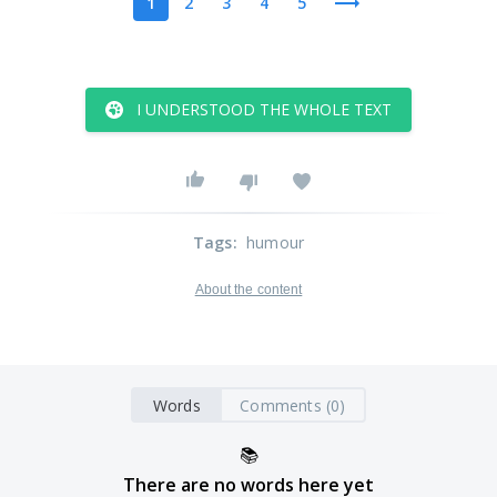
1
2
3
4
5
I UNDERSTOOD THE WHOLE TEXT
Tags
:
humour
About the content
Words
Comments (0)
📚
There are no words here yet