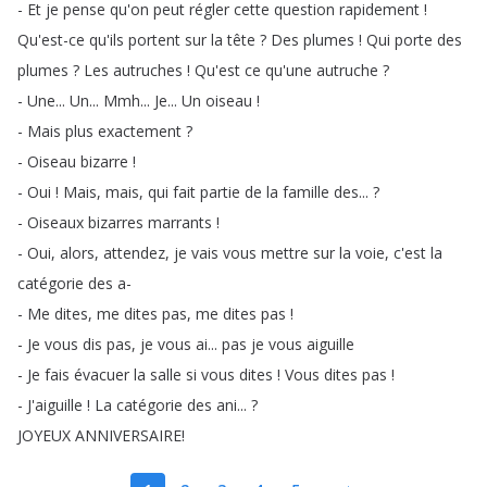
-
Et
je
pense
qu'on
peut
régler
cette
question
rapidement
!
Qu'est-ce
qu'ils
portent
sur
la
tête
?
Des
plumes
!
Qui
porte
des
plumes
?
Les
autruches
!
Qu'est
ce
qu'une
autruche
?
-
Une
...
Un
...
Mmh
...
Je
...
Un
oiseau
!
-
Mais
plus
exactement
?
-
Oiseau
bizarre
!
-
Oui
!
Mais
,
mais
,
qui
fait
partie
de
la
famille
des
... ?
-
Oiseaux
bizarres
marrants
!
-
Oui
,
alors
,
attendez
,
je
vais
vous
mettre
sur
la
voie
,
c'est
la
catégorie
des
a-
-
Me
dites
,
me
dites
pas
,
me
dites
pas
!
-
Je
vous
dis
pas
,
je
vous
ai
...
pas
je
vous
aiguille
-
Je
fais
évacuer
la
salle
si
vous
dites
!
Vous
dites
pas
!
-
J'aiguille
!
La
catégorie
des
ani
... ?
JOYEUX
ANNIVERSAIRE
!