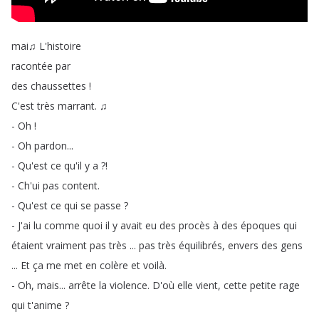
mai♫
L'histoire
racontée
par
des
chaussettes
!
C'est
très
marrant
.
♫
-
Oh
!
-
Oh
pardon
...
-
Qu'est
ce
qu'il
y
a
?!
-
Ch'ui
pas
content
.
-
Qu'est
ce
qui
se
passe
?
-
J'ai
lu
comme
quoi
il
y
avait
eu
des
procès
à
des
époques
qui
étaient
vraiment
pas
très
...
pas
très
équilibrés
,
envers
des
gens
...
Et
ça
me
met
en
colère
et
voilà
.
-
Oh
,
mais
...
arrête
la
violence
.
D'où
elle
vient
,
cette
petite
rage
qui
t'anime
?