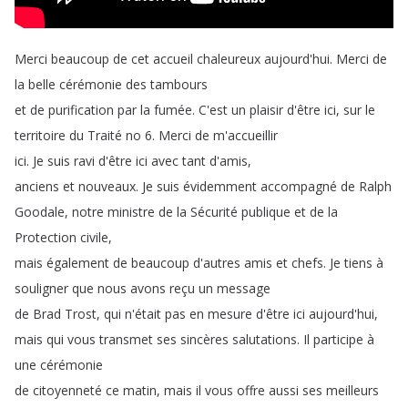
Merci
beaucoup
de
cet
accueil
chaleureux
aujourd'hui
.
Merci
de
la
belle
cérémonie
des
tambours
et
de
purification
par
la
fumée
.
C'est
un
plaisir
d'être
ici
,
sur
le
territoire
du
Traité
no
6.
Merci
de
m'accueillir
ici
.
Je
suis
ravi
d'être
ici
avec
tant
d'amis
,
anciens
et
nouveaux
.
Je
suis
évidemment
accompagné
de
Ralph
Goodale
,
notre
ministre
de
la
Sécurité
publique
et
de
la
Protection
civile
,
mais
également
de
beaucoup
d'autres
amis
et
chefs
.
Je
tiens
à
souligner
que
nous
avons
reçu
un
message
de
Brad
Trost
,
qui
n'était
pas
en
mesure
d'être
ici
aujourd'hui
,
mais
qui
vous
transmet
ses
sincères
salutations
.
Il
participe
à
une
cérémonie
de
citoyenneté
ce
matin
,
mais
il
vous
offre
aussi
ses
meilleurs