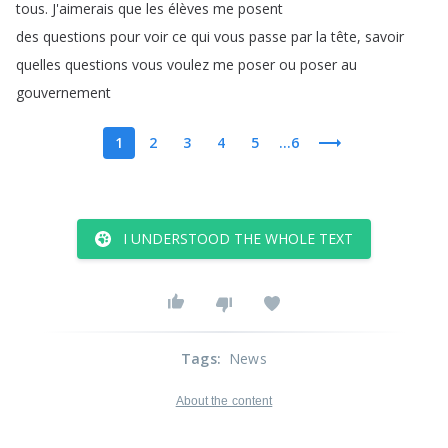
tous
.
J'aimerais
que
les
élèves
me
posent
des
questions
pour
voir
ce
qui
vous
passe
par
la
tête
,
savoir
quelles
questions
vous
voulez
me
poser
ou
poser
au
gouvernement
1
2
3
4
5
...6
I UNDERSTOOD THE WHOLE TEXT
Tags
:
News
About the content