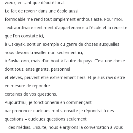
vœux
,
en
tant
que
député
local
.
Le
fait
de
revenir
dans
une
école
aussi
formidable
me
rend
tout
simplement
enthousiaste
.
Pour
moi
,
l'extraordinaire
sentiment
d'appartenance
à
l'école
et
la
réussite
que
l'on
constate
ici
,
à
Oskayak
,
sont
un
exemple
du
genre
de
choses
auxquelles
nous
devons
travailler
non
seulement
ici
,
à
Saskatoon
,
mais
d'un
bout
à
l'autre
du
pays
.
C'est
une
chose
dont
tous
;
enseignants
,
personnel
et
élèves
,
peuvent
être
extrêmement
fiers
.
Et
je
suis
ravi
d'être
en
mesure
de
répondre
certaines
de
vos
questions
.
Aujourd'hui
,
je
fonctionnerai
en
commençant
par
prononcer
quelques
mots
,
ensuite
je
répondrai
à
des
questions
–
quelques
questions
seulement
–
des
médias
.
Ensuite
,
nous
élargirons
la
conversation
à
vous