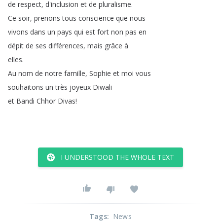
de
respect
,
d'inclusion
et
de
pluralisme
.
Ce
soir
,
prenons
tous
conscience
que
nous
vivons
dans
un
pays
qui
est
fort
non
pas
en
dépit
de
ses
différences
,
mais
grâce
à
elles
.
Au
nom
de
notre
famille
,
Sophie
et
moi
vous
souhaitons
un
très
joyeux
Diwali
et
Bandi
Chhor
Divas
!
I UNDERSTOOD THE WHOLE TEXT
Tags
:
News