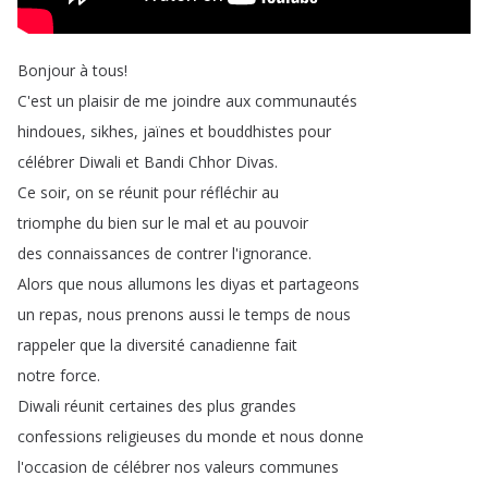
Bonjour
à
tous
!
C'est
un
plaisir
de
me
joindre
aux
communautés
hindoues
,
sikhes
,
jaïnes
et
bouddhistes
pour
célébrer
Diwali
et
Bandi
Chhor
Divas
.
Ce
soir
,
on
se
réunit
pour
réfléchir
au
triomphe
du
bien
sur
le
mal
et
au
pouvoir
des
connaissances
de
contrer
l'ignorance
.
Alors
que
nous
allumons
les
diyas
et
partageons
un
repas
,
nous
prenons
aussi
le
temps
de
nous
rappeler
que
la
diversité
canadienne
fait
notre
force
.
Diwali
réunit
certaines
des
plus
grandes
confessions
religieuses
du
monde
et
nous
donne
l'occasion
de
célébrer
nos
valeurs
communes