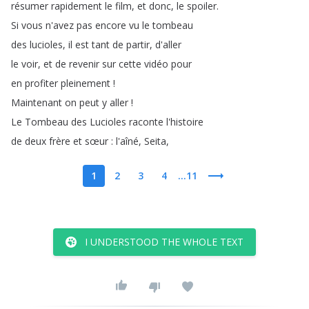
résumer
rapidement
le
film
,
et
donc
,
le
spoiler
.
Si
vous
n'avez
pas
encore
vu
le
tombeau
des
lucioles
,
il
est
tant
de
partir
,
d'aller
le
voir
,
et
de
revenir
sur
cette
vidéo
pour
en
profiter
pleinement
!
Maintenant
on
peut
y
aller
!
Le
Tombeau
des
Lucioles
raconte
l'histoire
de
deux
frère
et
sœur
:
l'aîné
,
Seita
,
1
2
3
4
...11
I UNDERSTOOD THE WHOLE TEXT