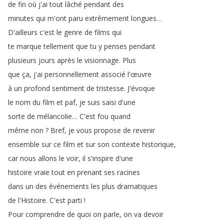
de
fin
où
j'ai
tout
lâché
pendant
des
minutes
qui
m'ont
paru
extrêmement
longues
…
D'ailleurs
c'est
le
genre
de
films
qui
te
marque
tellement
que
tu
y
penses
pendant
plusieurs
jours
après
le
visionnage
.
Plus
que
ça
,
j'ai
personnellement
associé
l'œuvre
à
un
profond
sentiment
de
tristesse
.
J'évoque
le
nom
du
film
et
paf
,
je
suis
saisi
d'une
sorte
de
mélancolie
…
C'est
fou
quand
même
non
?
Bref
,
je
vous
propose
de
revenir
ensemble
sur
ce
film
et
sur
son
contexte
historique
,
car
nous
allons
le
voir
,
il
s'inspire
d'une
histoire
vraie
tout
en
prenant
ses
racines
dans
un
des
événements
les
plus
dramatiques
de
l'Histoire
.
C'est
parti
!
Pour
comprendre
de
quoi
on
parle
,
on
va
devoir