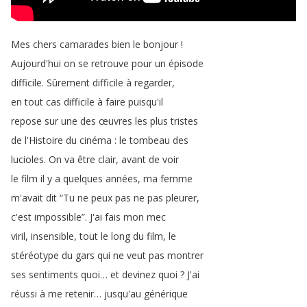
Mes
chers
camarades
bien
le
bonjour
!
Aujourd'hui
on
se
retrouve
pour
un
épisode
difficile
.
Sûrement
difficile
à
regarder
,
en
tout
cas
difficile
à
faire
puisqu'il
repose
sur
une
des
œuvres
les
plus
tristes
de
l'Histoire
du
cinéma
:
le
tombeau
des
lucioles
.
On
va
être
clair
,
avant
de
voir
le
film
il
y
a
quelques
années
,
ma
femme
m'avait
dit
“
Tu
ne
peux
pas
ne
pas
pleurer
,
c'est
impossible
”.
J'ai
fais
mon
mec
viril
,
insensible
,
tout
le
long
du
film
,
le
stéréotype
du
gars
qui
ne
veut
pas
montrer
ses
sentiments
quoi
…
et
devinez
quoi
?
J'ai
réussi
à
me
retenir
…
jusqu'au
générique