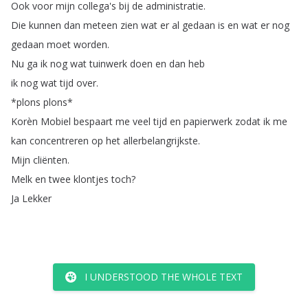
Ook
voor
mijn
collega's
bij
de
administratie
.
Die
kunnen
dan
meteen
zien
wat
er
al
gedaan
is
en
wat
er
nog
gedaan
moet
worden
.
Nu
ga
ik
nog
wat
tuinwerk
doen
en
dan
heb
ik
nog
wat
tijd
over
.
*
plons
plons
*
Korèn
Mobiel
bespaart
me
veel
tijd
en
papierwerk
zodat
ik
me
kan
concentreren
op
het
allerbelangrijkste
.
Mijn
cliënten
.
Melk
en
twee
klontjes
toch
?
Ja
Lekker
I UNDERSTOOD THE WHOLE TEXT