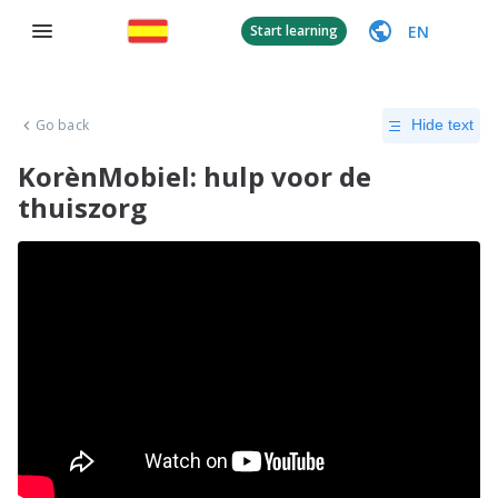
EN
Start learning
Go back
Hide text
KorènMobiel: hulp voor de
thuiszorg