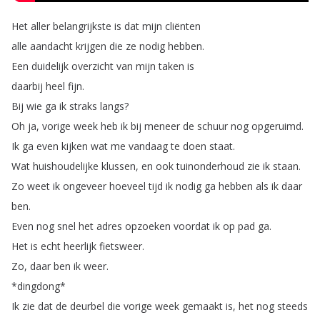
Het
aller
belangrijkste
is
dat
mijn
cliënten
alle
aandacht
krijgen
die
ze
nodig
hebben
.
Een
duidelijk
overzicht
van
mijn
taken
is
daarbij
heel
fijn
.
Bij
wie
ga
ik
straks
langs
?
Oh
ja
,
vorige
week
heb
ik
bij
meneer
de
schuur
nog
opgeruimd
.
Ik
ga
even
kijken
wat
me
vandaag
te
doen
staat
.
Wat
huishoudelijke
klussen
,
en
ook
tuinonderhoud
zie
ik
staan
.
Zo
weet
ik
ongeveer
hoeveel
tijd
ik
nodig
ga
hebben
als
ik
daar
ben
.
Even
nog
snel
het
adres
opzoeken
voordat
ik
op
pad
ga
.
Het
is
echt
heerlijk
fietsweer
.
Zo
,
daar
ben
ik
weer
.
*
dingdong
*
Ik
zie
dat
de
deurbel
die
vorige
week
gemaakt
is
,
het
nog
steeds