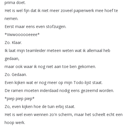
prima
doet
.
Het
is
wel
fijn
dat
ik
niet
meer
zoveel
papierwerk
mee
hoef
te
nemen
.
Eerst
maar
eens
even
stofzuigen
.
*
Vwwoooooeeee
*
Zo
.
Klaar
.
Ik
laat
mijn
teamleider
meteen
weten
wat
ik
allemaal
heb
gedaan
,
maar
ook
waar
ik
nog
niet
aan
toe
ben
gekomen
.
Zo
.
Gedaan
.
Even
kijken
wat
er
nog
meer
op
mijn
Todo-lijst
staat
.
De
ramen
moeten
inderdaad
nodig
eens
gezeemd
worden
.
*
piep
piep
piep
*
Zo
,
even
kijken
hoe
de
tuin
erbij
staat
.
Het
is
wel
even
wennen
zo'n
scherm
,
maar
het
scheelt
echt
een
hoop
werk
.