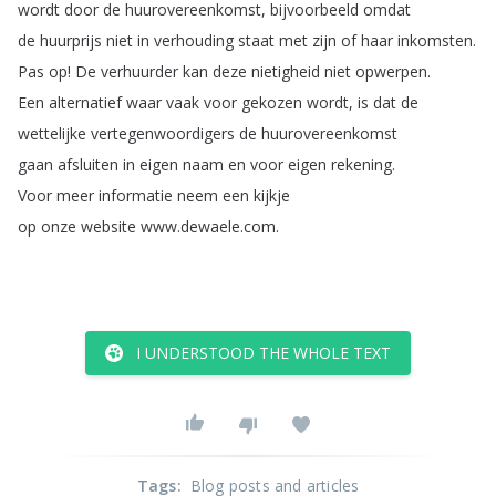
wordt
door
de
huurovereenkomst
,
bijvoorbeeld
omdat
de
huurprijs
niet
in
verhouding
staat
met
zijn
of
haar
inkomsten
.
Pas
op
!
De
verhuurder
kan
deze
nietigheid
niet
opwerpen
.
Een
alternatief
waar
vaak
voor
gekozen
wordt
,
is
dat
de
wettelijke
vertegenwoordigers
de
huurovereenkomst
gaan
afsluiten
in
eigen
naam
en
voor
eigen
rekening
.
Voor
meer
informatie
neem
een
kijkje
op
onze
website
www
.
dewaele
.
com
.
I UNDERSTOOD THE WHOLE TEXT
Tags
:
Blog posts and articles