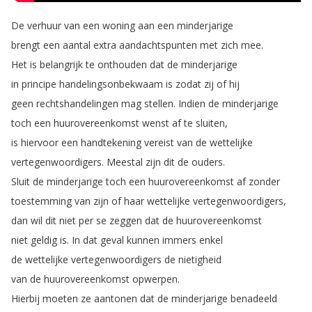
De
verhuur
van
een
woning
aan
een
minderjarige
brengt
een
aantal
extra
aandachtspunten
met
zich
mee
.
Het
is
belangrijk
te
onthouden
dat
de
minderjarige
in
principe
handelingsonbekwaam
is
zodat
zij
of
hij
geen
rechtshandelingen
mag
stellen
.
Indien
de
minderjarige
toch
een
huurovereenkomst
wenst
af
te
sluiten
,
is
hiervoor
een
handtekening
vereist
van
de
wettelijke
vertegenwoordigers
.
Meestal
zijn
dit
de
ouders
.
Sluit
de
minderjarige
toch
een
huurovereenkomst
af
zonder
toestemming
van
zijn
of
haar
wettelijke
vertegenwoordigers
,
dan
wil
dit
niet
per
se
zeggen
dat
de
huurovereenkomst
niet
geldig
is
.
In
dat
geval
kunnen
immers
enkel
de
wettelijke
vertegenwoordigers
de
nietigheid
van
de
huurovereenkomst
opwerpen
.
Hierbij
moeten
ze
aantonen
dat
de
minderjarige
benadeeld