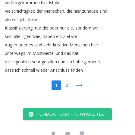
zurückgekommen
bin
,
ist
die
Vielschichtigkeit
der
Menschen
,
die
hier
zuhause
sind
,
also
es
gibt
keine
Klassifizierung
,
nur
die
oder
nur
die
,
sondern
wir
sind
alle
irgendwie
,
haben
ein
Ziel
vor
Augen
oder
es
sind
sehr
kreative
Menschen
hier
unterwegs
im
Mostviertel
und
das
hat
mir
eigentlich
sehr
gefallen
und
ich
habe
gemerkt
,
dass
ich
schnell
wieder
Anschluss
finden
1
2
I UNDERSTOOD THE WHOLE TEXT