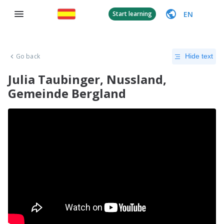
EN
Start learning
Go back
Hide text
Julia Taubinger, Nussland,
Gemeinde Bergland