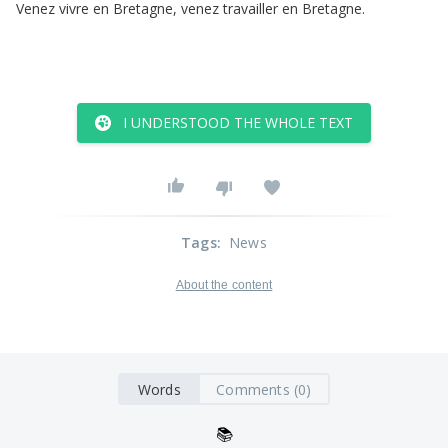
Venez
vivre
en
Bretagne
,
venez
travailler
en
Bretagne
.
I UNDERSTOOD THE WHOLE TEXT
Tags
:
News
About the content
Words
Comments (0)
📚