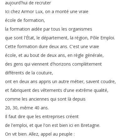
aujourd'hui
de
recruter
Ici
chez
Armor
Lux
,
on
a
monté
une
vraie
école
de
formation
,
la
formation
aidée
par
tous
les
organismes
que
sont
l'État
,
le
département
,
la
région
,
Pôle
Emploi
.
Cette
formation
dure
deux
ans
.
C'est
une
vraie
école
,
et
au
bout
de
deux
ans
,
en
règle
générale
,
des
gens
qui
viennent
d'horizons
complètement
différents
de
la
couture
,
ont
en
deux
ans
appris
un
autre
métier
,
savent
coudre
,
et
fabriquent
des
vêtements
d'une
extrême
qualité
,
comme
les
anciennes
qui
sont
là
depuis
20, 30,
même
40
ans
.
Il
faut
dire
que
les
entreprises
créent
de
l'emploi
,
et
que
l'on
est
bien
ici
en
Bretagne
.
On
vit
bien
.
Allez
,
appel
au
peuple
: