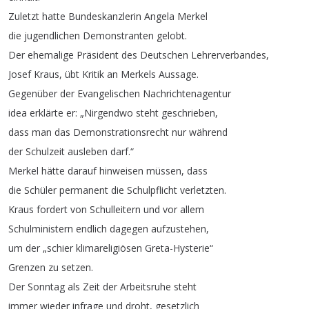
Zuletzt
hatte
Bundeskanzlerin
Angela
Merkel
die
jugendlichen
Demonstranten
gelobt
.
Der
ehemalige
Präsident
des
Deutschen
Lehrerverbandes
,
Josef
Kraus
,
übt
Kritik
an
Merkels
Aussage
.
Gegenüber
der
Evangelischen
Nachrichtenagentur
idea
erklärte
er
: „
Nirgendwo
steht
geschrieben
,
dass
man
das
Demonstrationsrecht
nur
während
der
Schulzeit
ausleben
darf
.“
Merkel
hätte
darauf
hinweisen
müssen
,
dass
die
Schüler
permanent
die
Schulpflicht
verletzten
.
Kraus
fordert
von
Schulleitern
und
vor
allem
Schulministern
endlich
dagegen
aufzustehen
,
um
der
„
schier
klimareligiösen
Greta-Hysterie
“
Grenzen
zu
setzen
.
Der
Sonntag
als
Zeit
der
Arbeitsruhe
steht
immer
wieder
infrage
und
droht
,
gesetzlich