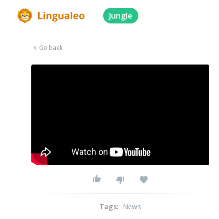
Jungle
Go back
Tags
:
News