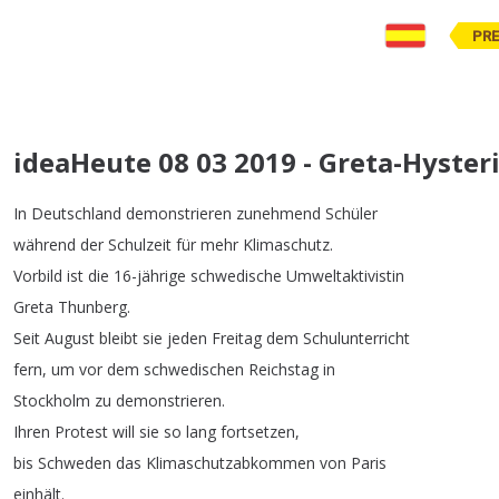
PR
ideaHeute 08 03 2019 - Greta-Hysteri
In
Deutschland
demonstrieren
zunehmend
Schüler
während
der
Schulzeit
für
mehr
Klimaschutz
.
Vorbild
ist
die
16-jährige
schwedische
Umweltaktivistin
Greta
Thunberg
.
Seit
August
bleibt
sie
jeden
Freitag
dem
Schulunterricht
fern
,
um
vor
dem
schwedischen
Reichstag
in
Stockholm
zu
demonstrieren
.
Ihren
Protest
will
sie
so
lang
fortsetzen
,
bis
Schweden
das
Klimaschutzabkommen
von
Paris
einhält
.