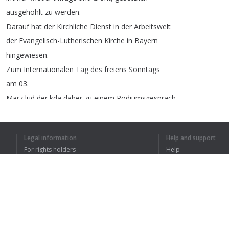
ausgehöhlt
zu
werden
.
Darauf
hat
der
Kirchliche
Dienst
in
der
Arbeitswelt
der
Evangelisch-Lutherischen
Kirche
in
Bayern
hingewiesen
.
Zum
Internationalen
Tag
des
freiens
Sonntags
am
03.
März
lud
der
kda
daher
zu
einem
Podiumsgespräch
nach
Regensburg
ein
.
Der
Sonntag
ist
der
einzige
Tag
in
der
Woche
,
Legal information
Help and support
wo
es
ein
kollektives
Frei
gibt
,
das
heißt
,
For rights holders
Help
wo
eigentlich
nahezu
alle
Menschen
frei
haben
Privacy Policy
FAQ
und
dieser
kollektive
Bezug
ist
der
besondere
Terms of Use
Wert
des
Sonntags
.
Browser extension