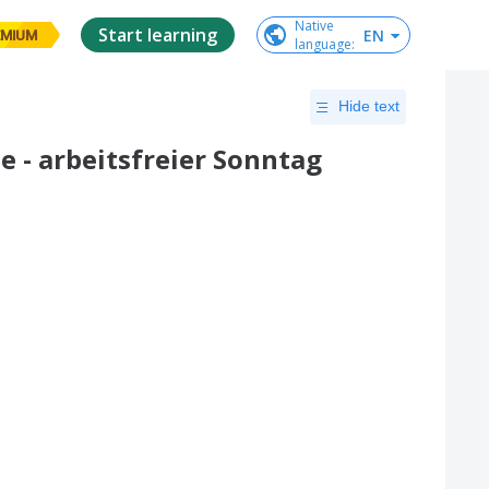
Native

Start learning
EN
EMIUM
language
:
Hide text
e - arbeitsfreier Sonntag