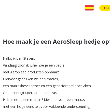
PR
Hoe maak je een AeroSleep bedje op
Hallo
,
ik
ben
Steven
.
Vandaag
toon
ik
jullie
hoe
je
een
bedje
met
AeroSleep
producten
opmaakt
.
Hiervoor
gebruiken
we
een
matras
,
een
matrasbeschermer
en
een
geperforeerd
hoeslaken
.
Onderaan
ligt
uiteraard
de
matras
.
Heb
je
nog
geen
matras
?
Kies
dan
voor
een
matras
met
een
hoge
densiteit
voor
voldoende
ondersteuning
.