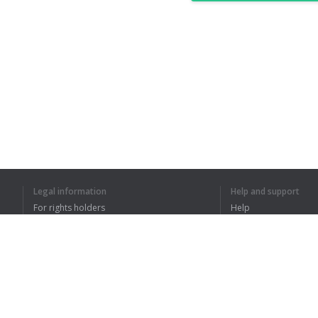
Legal information
Help and support
For rights holders
Help
Privacy Policy
FAQ
Terms of Use
Browser extension