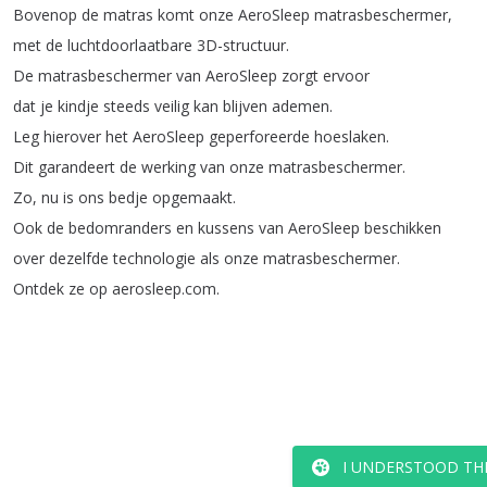
Bovenop
de
matras
komt
onze
AeroSleep
matrasbeschermer
,
met
de
luchtdoorlaatbare
3D-structuur
.
De
matrasbeschermer
van
AeroSleep
zorgt
ervoor
dat
je
kindje
steeds
veilig
kan
blijven
ademen
.
Leg
hierover
het
AeroSleep
geperforeerde
hoeslaken
.
Dit
garandeert
de
werking
van
onze
matrasbeschermer
.
Zo
,
nu
is
ons
bedje
opgemaakt
.
Ook
de
bedomranders
en
kussens
van
AeroSleep
beschikken
over
dezelfde
technologie
als
onze
matrasbeschermer
.
Ontdek
ze
op
aerosleep
.
com
.
I UNDERSTOOD TH