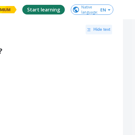
Native

Start learning
EN
EMIUM
language
:
Hide text
?