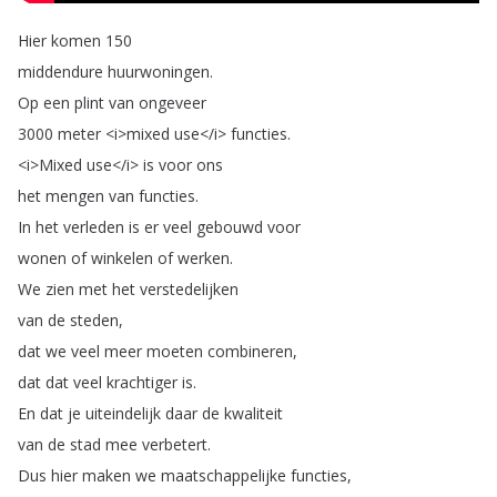
Hier
komen
150
middendure
huurwoningen
.
Op
een
plint
van
ongeveer
3000
meter
<
i
>
mixed
use
</
i
>
functies
.
<
i
>
Mixed
use
</
i
>
is
voor
ons
het
mengen
van
functies
.
In
het
verleden
is
er
veel
gebouwd
voor
wonen
of
winkelen
of
werken
.
We
zien
met
het
verstedelijken
van
de
steden
,
dat
we
veel
meer
moeten
combineren
,
dat
dat
veel
krachtiger
is
.
En
dat
je
uiteindelijk
daar
de
kwaliteit
van
de
stad
mee
verbetert
.
Dus
hier
maken
we
maatschappelijke
functies
,