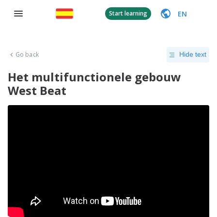
EN
Start learning
Go back
Hide text
Het multifunctionele gebouw
West Beat