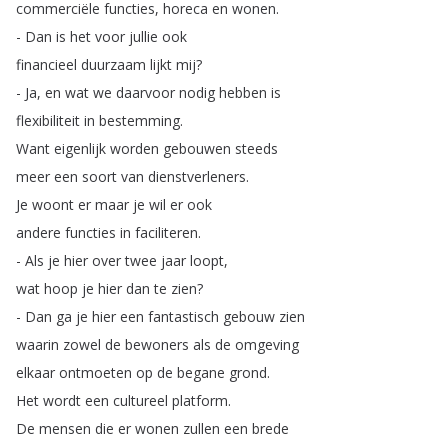
commerciële
functies
,
horeca
en
wonen
.
-
Dan
is
het
voor
jullie
ook
financieel
duurzaam
lijkt
mij
?
-
Ja
,
en
wat
we
daarvoor
nodig
hebben
is
flexibiliteit
in
bestemming
.
Want
eigenlijk
worden
gebouwen
steeds
meer
een
soort
van
dienstverleners
.
Je
woont
er
maar
je
wil
er
ook
andere
functies
in
faciliteren
.
-
Als
je
hier
over
twee
jaar
loopt
,
wat
hoop
je
hier
dan
te
zien
?
-
Dan
ga
je
hier
een
fantastisch
gebouw
zien
waarin
zowel
de
bewoners
als
de
omgeving
elkaar
ontmoeten
op
de
begane
grond
.
Het
wordt
een
cultureel
platform
.
De
mensen
die
er
wonen
zullen
een
brede