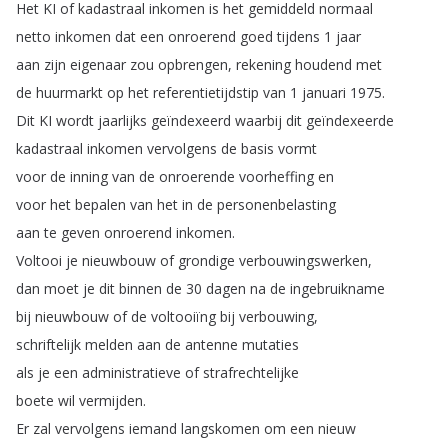
Het
KI
of
kadastraal
inkomen
is
het
gemiddeld
normaal
netto
inkomen
dat
een
onroerend
goed
tijdens
1
jaar
aan
zijn
eigenaar
zou
opbrengen
,
rekening
houdend
met
de
huurmarkt
op
het
referentietijdstip
van
1
januari
1975.
Dit
KI
wordt
jaarlijks
geïndexeerd
waarbij
dit
geïndexeerde
kadastraal
inkomen
vervolgens
de
basis
vormt
voor
de
inning
van
de
onroerende
voorheffing
en
voor
het
bepalen
van
het
in
de
personenbelasting
aan
te
geven
onroerend
inkomen
.
Voltooi
je
nieuwbouw
of
grondige
verbouwingswerken
,
dan
moet
je
dit
binnen
de
30
dagen
na
de
ingebruikname
bij
nieuwbouw
of
de
voltooiïng
bij
verbouwing
,
schriftelijk
melden
aan
de
antenne
mutaties
als
je
een
administratieve
of
strafrechtelijke
boete
wil
vermijden
.
Er
zal
vervolgens
iemand
langskomen
om
een
nieuw