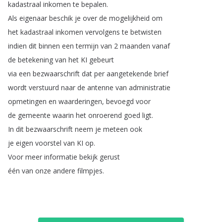
kadastraal
inkomen
te
bepalen
.
Als
eigenaar
beschik
je
over
de
mogelijkheid
om
het
kadastraal
inkomen
vervolgens
te
betwisten
indien
dit
binnen
een
termijn
van
2
maanden
vanaf
de
betekening
van
het
KI
gebeurt
via
een
bezwaarschrift
dat
per
aangetekende
brief
wordt
verstuurd
naar
de
antenne
van
administratie
opmetingen
en
waarderingen
,
bevoegd
voor
de
gemeente
waarin
het
onroerend
goed
ligt
.
In
dit
bezwaarschrift
neem
je
meteen
ook
je
eigen
voorstel
van
KI
op
.
Voor
meer
informatie
bekijk
gerust
één
van
onze
andere
filmpjes
.