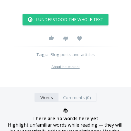
I UNDERSTOOD THE WHOLE TEXT
Tags
:
Blog posts and articles
About the content
Words
Comments (0)
📚
There are no words here yet
Highlight unfamiliar words while reading — they will 