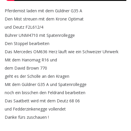
Pferdemist
laden
mit
dem
Güldner
G35
A
Den
Mist
streuen
mit
dem
Krone
Optimat
und
Deutz
F2L612/4
Bührer
UNM4710
mit
Spatenrollegge
Den
Stoppel
bearbeiten
Das
Mercedes
OM636
Herz
läuft
wie
ein
Schweizer
Uhrwerk
Mit
dem
Hanomag
R16
und
dem
David
Brown
770
geht
es
der
Scholle
an
den
Kragen
Mit
dem
Güldner
G35
A
und
Spatenrollegge
noch
ein
bisschen
den
Feldrand
bearbeiten
Das
Saatbett
wird
mit
dem
Deutz
68 06
und
Fedderzinkenegge
vollendet
Danke
fürs
zuschauen
!