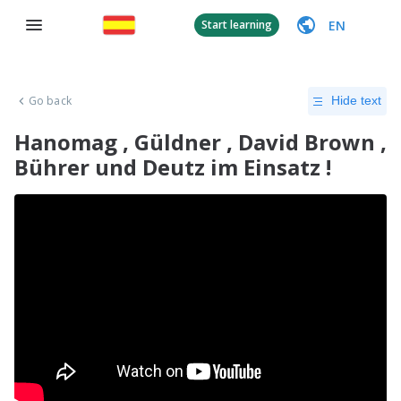
EN
Start learning
Go back
Hide text
Hanomag , Güldner , David Brown ,
Bührer und Deutz im Einsatz !