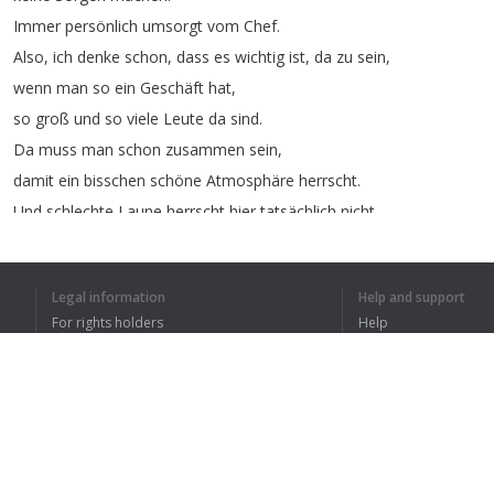
Immer
persönlich
umsorgt
vom
Chef
.
Also
,
ich
denke
schon
,
dass
es
wichtig
ist
,
da
zu
sein
,
wenn
man
so
ein
Geschäft
hat
,
so
groß
und
so
viele
Leute
da
sind
.
Da
muss
man
schon
zusammen
sein
,
damit
ein
bisschen
schöne
Atmosphäre
herrscht
.
Und
schlechte
Laune
herrscht
hier
tatsächlich
nicht
.
Das
ist
ein
besonders
guter
Italiener
.
Gerade
im
Sommer
ist
es
wunderschön
,
wenn
man
draußen
auf
de
Legal information
Help and support
Ich
gehe
hier
hin
,
weil
es
ein
kleiner
Urlaub
für
mich
ist
.
For rights holders
Help
Privacy Policy
FAQ
Terms of Use
1
2
Browser extension