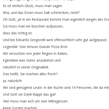
Es
ist
einfach
Glück
,
muss
man
sagen
.
Aha
,
und
das
Essen
muss
halt
schmecken
,
nicht
?
Oh
Gott
,
ja
!
In
ein
Restaurant
kommt
man
eigentlich
wegen
des
Es
Da
muss
man
ein
bisschen
aufpassen
,
dass
das
richtig
ist
.
Und
bei
Edoardo
Gregorelli
wird
offensichtlich
sehr
gut
aufgepasst
.
Legendär
:
Sein
Amuse-Gueule
Pizza
Brot
.
Wir
versuchen
von
jeder
Region
in
Italien
,
irgendwie
was
Gutes
anzubieten
und
natürlich
in
seiner
Originalität
.
Das
heißt
,
Sie
machen
alles
frisch
?
Ja
,
natürlich
!
Wir
sind
genügend
Leute
.
In
der
Küche
sind
14
Personen
,
die
da
mit
Und
Gott
sei
Dank
klappt
das
gut
!
Hier
muss
man
sich
um
sein
Mittagessen
keine
Sorgen
machen
.