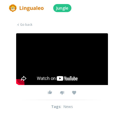
Jungle
Go back
Tags
:
News