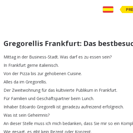
PR
Gregorellis Frankfurt: Das bestbesu
Mittag
in
der
Business-Stadt
.
Was
darf
es
zu
essen
sein
?
In
Frankfurt
gerne
italienisch
.
Von
der
Pizza
bis
zur
gehobenen
Cuisine
.
Alles
da
im
Gregorellis
.
Der
Zweitwohnung
für
das
kultivierte
Publikum
in
Frankfurt
.
Für
Familien
und
Geschäftspartner
beim
Lunch
.
Inhaber
Edoardo
Gregorelli
ist
geradezu
aufreizend
erfolgreich
.
Was
ist
sein
Geheimnis
?
An
dieser
Stelle
muss
ich
mich
bedanken
,
dass
Sie
mir
so
ein
Kompl
Wie
gesagt
,
es
gibt
kein
Rezept
oder
Konzept
.