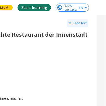
Native

Start learning
EN
EMIUM
language
:
Hide text
chte Restaurant der Innenstadt
iment
machen
.