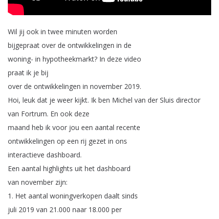
Wil
jij
ook
in
twee
minuten
worden
bijgepraat
over
de
ontwikkelingen
in
de
woning-
in
hypotheekmarkt
?
In
deze
video
praat
ik
je
bij
over
de
ontwikkelingen
in
november
2019.
Hoi
,
leuk
dat
je
weer
kijkt
.
Ik
ben
Michel
van
der
Sluis
director
van
Fortrum
.
En
ook
deze
maand
heb
ik
voor
jou
een
aantal
recente
ontwikkelingen
op
een
rij
gezet
in
ons
interactieve
dashboard
.
Een
aantal
highlights
uit
het
dashboard
van
november
zijn
:
1.
Het
aantal
woningverkopen
daalt
sinds
juli
2019
van
21.000
naar
18.000
per