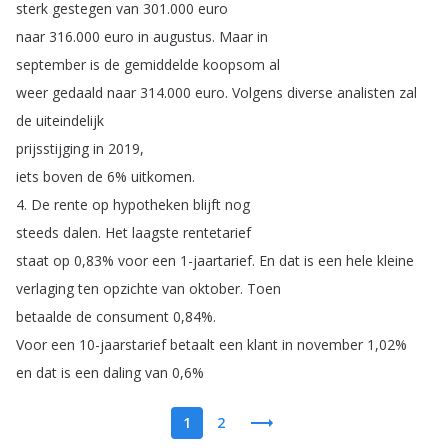
sterk
gestegen
van
301.000
euro
naar
316.000
euro
in
augustus
.
Maar
in
september
is
de
gemiddelde
koopsom
al
weer
gedaald
naar
314.000
euro
.
Volgens
diverse
analisten
zal
de
uiteindelijk
prijsstijging
in
2019,
iets
boven
de
6%
uitkomen
.
4.
De
rente
op
hypotheken
blijft
nog
steeds
dalen
.
Het
laagste
rentetarief
staat
op
0,83%
voor
een
1-jaartarief
.
En
dat
is
een
hele
kleine
verlaging
ten
opzichte
van
oktober
.
Toen
betaalde
de
consument
0,84%.
Voor
een
10-jaarstarief
betaalt
een
klant
in
november
1,02%
en
dat
is
een
daling
van
0,6%
1
2