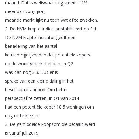
maand
.
Dat
is
weliswaar
nog
steeds
11%
meer
dan
vorig
jaar
,
maar
de
markt
lijkt
nu
toch
wat
af
te
zwakken
.
2.
De
NVM
krapte-indicator
stabiliseert
op
3,1.
De
NVM
krapte-indicator
geeft
een
benadering
van
het
aantal
keuzemogelijkheden
dat
potentiële
kopers
op
de
woningmarkt
hebben
.
In
Q2
was
dan
nog
3,3.
Dus
er
is
sprake
van
een
kleine
daling
in
het
beschikbaar
aanbod
.
Om
het
in
perspectief
te
zetten
,
in
Q1
van
2014
had
een
potentiële
koper
18,5
woningen
om
nog
uit
te
kiezen
.
3.
De
gemiddelde
koopsom
die
betaald
werd
is
vanaf
juli
2019