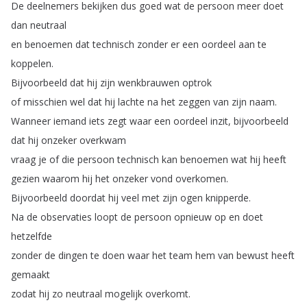
De
deelnemers
bekijken
dus
goed
wat
de
persoon
meer
doet
dan
neutraal
en
benoemen
dat
technisch
zonder
er
een
oordeel
aan
te
koppelen
.
Bijvoorbeeld
dat
hij
zijn
wenkbrauwen
optrok
of
misschien
wel
dat
hij
lachte
na
het
zeggen
van
zijn
naam
.
Wanneer
iemand
iets
zegt
waar
een
oordeel
inzit
,
bijvoorbeeld
dat
hij
onzeker
overkwam
vraag
je
of
die
persoon
technisch
kan
benoemen
wat
hij
heeft
gezien
waarom
hij
het
onzeker
vond
overkomen
.
Bijvoorbeeld
doordat
hij
veel
met
zijn
ogen
knipperde
.
Na
de
observaties
loopt
de
persoon
opnieuw
op
en
doet
hetzelfde
zonder
de
dingen
te
doen
waar
het
team
hem
van
bewust
heeft
gemaakt
zodat
hij
zo
neutraal
mogelijk
overkomt
.