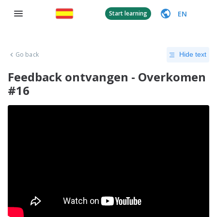
EN
Start learning
Go back
Hide text
Feedback ontvangen - Overkomen
#16