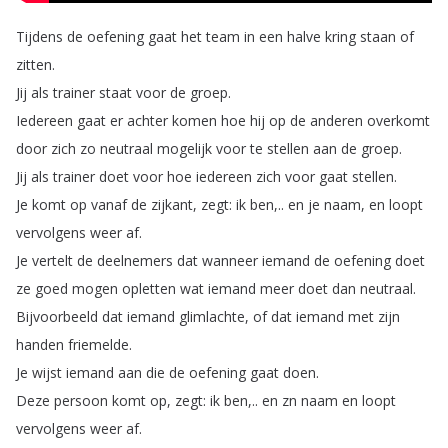
Tijdens
de
oefening
gaat
het
team
in
een
halve
kring
staan
of
zitten
.
Jij
als
trainer
staat
voor
de
groep
.
Iedereen
gaat
er
achter
komen
hoe
hij
op
de
anderen
overkomt
door
zich
zo
neutraal
mogelijk
voor
te
stellen
aan
de
groep
.
Jij
als
trainer
doet
voor
hoe
iedereen
zich
voor
gaat
stellen
.
Je
komt
op
vanaf
de
zijkant
,
zegt
:
ik
ben
,..
en
je
naam
,
en
loopt
vervolgens
weer
af
.
Je
vertelt
de
deelnemers
dat
wanneer
iemand
de
oefening
doet
ze
goed
mogen
opletten
wat
iemand
meer
doet
dan
neutraal
.
Bijvoorbeeld
dat
iemand
glimlachte
,
of
dat
iemand
met
zijn
handen
friemelde
.
Je
wijst
iemand
aan
die
de
oefening
gaat
doen
.
Deze
persoon
komt
op
,
zegt
:
ik
ben
,..
en
zn
naam
en
loopt
vervolgens
weer
af
.