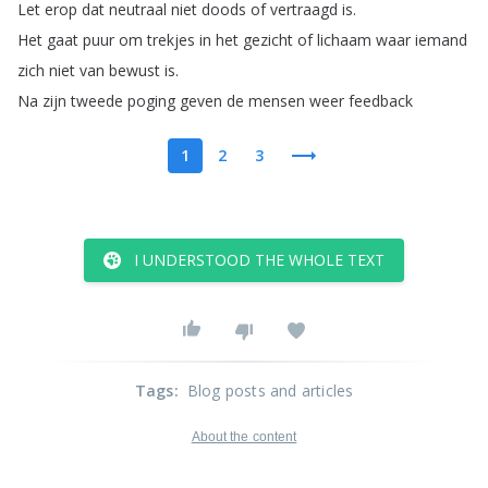
Let
erop
dat
neutraal
niet
doods
of
vertraagd
is
.
Het
gaat
puur
om
trekjes
in
het
gezicht
of
lichaam
waar
iemand
zich
niet
van
bewust
is
.
Na
zijn
tweede
poging
geven
de
mensen
weer
feedback
1
2
3
I UNDERSTOOD THE WHOLE TEXT
Tags
:
Blog posts and articles
About the content