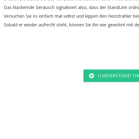
Das
klackernde
Geräusch
signalisiert
also
,
dass
der
StandLine
ordn
Versuchen
Sie
es
einfach
mal
selbst
und
kippen
den
Heizstrahler
bei
Sobald
er
wieder
aufrecht
steht
,
können
Sie
ihn
wie
gewohnt
mit
d
I UNDERSTOOD TH