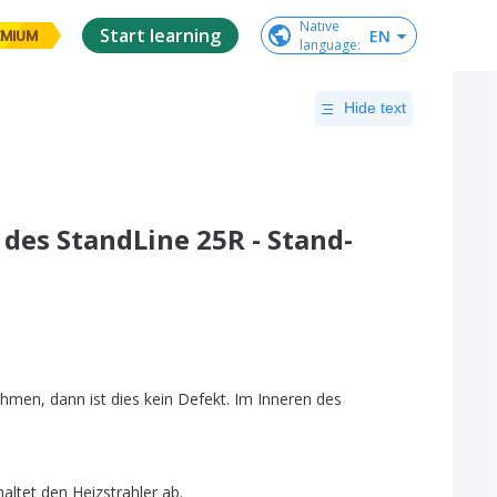
Native

Start learning
EN
EMIUM
language
:
Hide text
des StandLine 25R - Stand-
ehmen
,
dann
ist
dies
kein
Defekt
.
Im
Inneren
des
haltet
den
Heizstrahler
ab
.