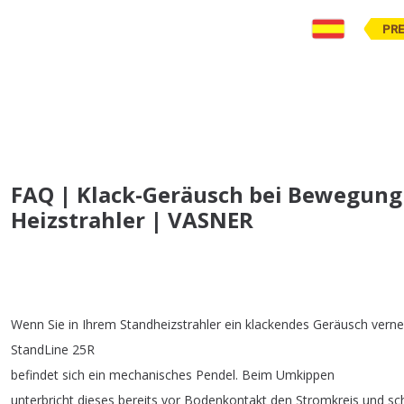
PR
FAQ | Klack-Geräusch bei Bewegung 
Heizstrahler | VASNER
Wenn
Sie
in
Ihrem
Standheizstrahler
ein
klackendes
Geräusch
vern
StandLine
25R
befindet
sich
ein
mechanisches
Pendel
.
Beim
Umkippen
unterbricht
dieses
bereits
vor
Bodenkontakt
den
Stromkreis
und
sc