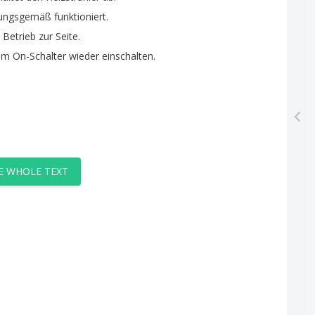
ungsgemäß
funktioniert
.
Betrieb
zur
Seite
.
em
On-Schalter
wieder
einschalten
.
E WHOLE TEXT