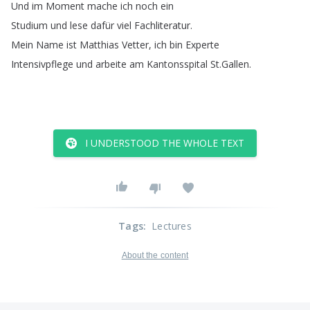
Und
im
Moment
mache
ich
noch
ein
Studium
und
lese
dafür
viel
Fachliteratur
.
Mein
Name
ist
Matthias
Vetter
,
ich
bin
Experte
Intensivpflege
und
arbeite
am
Kantonsspital
St
.
Gallen
.
I UNDERSTOOD THE WHOLE TEXT
Tags
:
Lectures
About the content