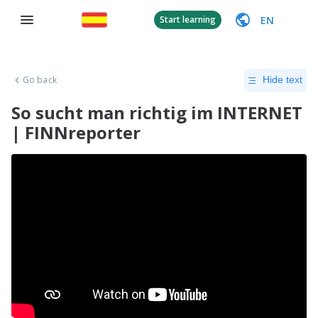
EN
Start learning
Go back
Hide text
So sucht man richtig im INTERNET
| FINNreporter