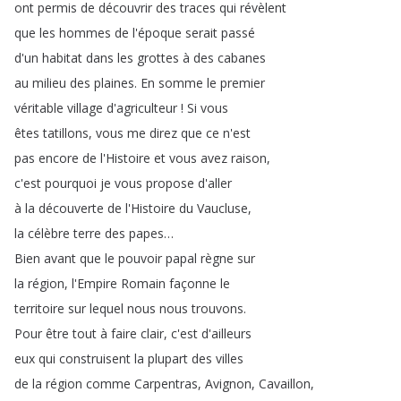
ont
permis
de
découvrir
des
traces
qui
révèlent
que
les
hommes
de
l'époque
serait
passé
d'un
habitat
dans
les
grottes
à
des
cabanes
au
milieu
des
plaines
.
En
somme
le
premier
véritable
village
d'agriculteur
!
Si
vous
êtes
tatillons
,
vous
me
direz
que
ce
n'est
pas
encore
de
l'Histoire
et
vous
avez
raison
,
c'est
pourquoi
je
vous
propose
d'aller
à
la
découverte
de
l'Histoire
du
Vaucluse
,
la
célèbre
terre
des
papes
…
Bien
avant
que
le
pouvoir
papal
règne
sur
la
région
,
l'Empire
Romain
façonne
le
territoire
sur
lequel
nous
nous
trouvons
.
Pour
être
tout
à
faire
clair
,
c'est
d'ailleurs
eux
qui
construisent
la
plupart
des
villes
de
la
région
comme
Carpentras
,
Avignon
,
Cavaillon
,