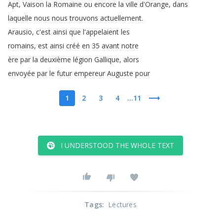
Apt
,
Vaison
la
Romaine
ou
encore
la
ville
d'Orange
,
dans
laquelle
nous
nous
trouvons
actuellement
.
Arausio
,
c'est
ainsi
que
l'appelaient
les
romains
,
est
ainsi
créé
en
35
avant
notre
ère
par
la
deuxième
légion
Gallique
,
alors
envoyée
par
le
futur
empereur
Auguste
pour
1
2
3
4
...11
I UNDERSTOOD THE WHOLE TEXT
Tags
:
Lectures