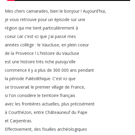
Mes
chers
camarades
,
bien
le
bonjour
!
Aujourd'hui
,
je
vous
retrouve
pour
un
épisode
sur
une
région
qui
me
tient
particulièrement
à
coeur
car
c'est
ici
que
j'ai
passé
mes
années
collège
:
le
Vaucluse
,
en
plein
coeur
de
la
Provence
!
L'histoire
du
Vaucluse
est
une
histoire
très
riche
puisqu'elle
commence
il
y
a
plus
de
300 000
ans
pendant
la
période
Paléolithique
.
C'est
ici
que
se
trouverait
le
premier
village
de
France
,
si
l'on
considère
le
territoire
français
avec
les
frontières
actuelles
,
plus
précisément
à
Courthézon
,
entre
Châteauneuf
du
Pape
et
Carpentras
.
Effectivement
,
des
fouilles
archéologiques