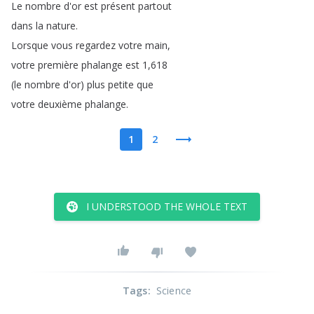
Le
nombre
d'or
est
présent
partout
dans
la
nature
.
Lorsque
vous
regardez
votre
main
,
votre
première
phalange
est
1,618
(
le
nombre
d'or
)
plus
petite
que
votre
deuxième
phalange
.
1
2
I UNDERSTOOD THE WHOLE TEXT
Tags
:
Science