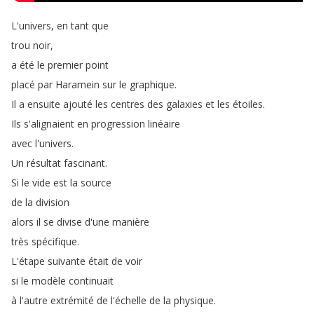
L'univers
,
en
tant
que
trou
noir
,
a
été
le
premier
point
placé
par
Haramein
sur
le
graphique
.
Il
a
ensuite
ajouté
les
centres
des
galaxies
et
les
étoiles
.
Ils
s'alignaient
en
progression
linéaire
avec
l'univers
.
Un
résultat
fascinant
.
Si
le
vide
est
la
source
de
la
division
alors
il
se
divise
d'une
manière
très
spécifique
.
L'étape
suivante
était
de
voir
si
le
modèle
continuait
à
l'autre
extrémité
de
l'échelle
de
la
physique
.