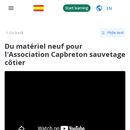
EN
Start learning
Go back
Hide text
Du matériel neuf pour
l'Association Capbreton sauvetage
côtier