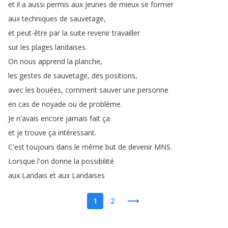
et
il
a
aussi
permis
aux
jeunes
de
mieux
se
former
aux
techniques
de
sauvetage
,
et
peut-être
par
la
suite
revenir
travailler
sur
les
plages
landaises
.
On
nous
apprend
la
planche
,
les
gestes
de
sauvetage
,
des
positions
,
avec
les
bouées
,
comment
sauver
une
personne
en
cas
de
noyade
ou
de
problème
.
Je
n'avais
encore
jamais
fait
ça
et
je
trouve
ça
intéressant
.
C'est
toujours
dans
le
même
but
de
devenir
MNS
.
Lorsque
l'on
donne
la
possibilité
aux
Landais
et
aux
Landaises
1
2