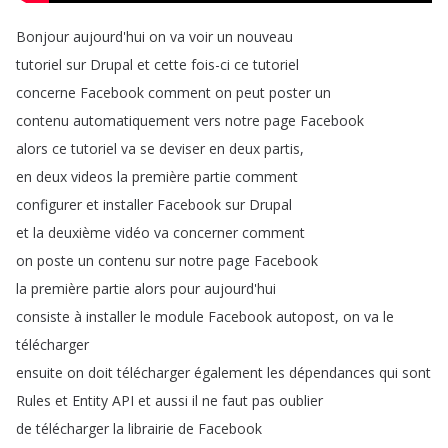
Bonjour
aujourd'hui
on
va
voir
un
nouveau
tutoriel
sur
Drupal
et
cette
fois-ci
ce
tutoriel
concerne
Facebook
comment
on
peut
poster
un
contenu
automatiquement
vers
notre
page
Facebook
alors
ce
tutoriel
va
se
deviser
en
deux
partis
,
en
deux
videos
la
première
partie
comment
configurer
et
installer
Facebook
sur
Drupal
et
la
deuxième
vidéo
va
concerner
comment
on
poste
un
contenu
sur
notre
page
Facebook
la
première
partie
alors
pour
aujourd'hui
consiste
à
installer
le
module
Facebook
autopost
,
on
va
le
télécharger
ensuite
on
doit
télécharger
également
les
dépendances
qui
sont
Rules
et
Entity
API
et
aussi
il
ne
faut
pas
oublier
de
télécharger
la
librairie
de
Facebook