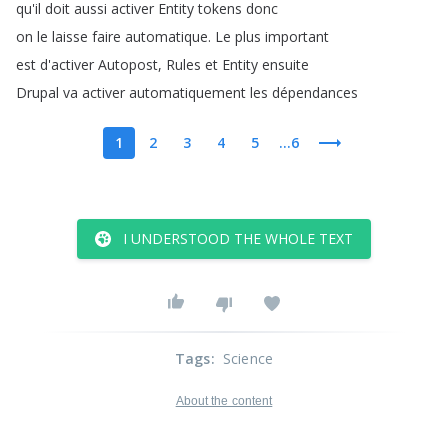
qu'il
doit
aussi
activer
Entity
tokens
donc
on
le
laisse
faire
automatique
.
Le
plus
important
est
d'activer
Autopost
,
Rules
et
Entity
ensuite
Drupal
va
activer
automatiquement
les
dépendances
1
2
3
4
5
...6
I UNDERSTOOD THE WHOLE TEXT
Tags
:
Science
About the content