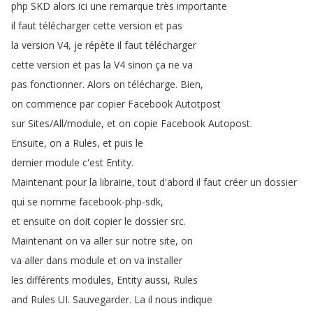
php
SKD
alors
ici
une
remarque
très
importante
il
faut
télécharger
cette
version
et
pas
la
version
V4,
je
répète
il
faut
télécharger
cette
version
et
pas
la
V4
sinon
ça
ne
va
pas
fonctionner
.
Alors
on
télécharge
.
Bien
,
on
commence
par
copier
Facebook
Autotpost
sur
Sites
/
All
/
module
,
et
on
copie
Facebook
Autopost
.
Ensuite
,
on
a
Rules
,
et
puis
le
dernier
module
c'est
Entity
.
Maintenant
pour
la
librairie
,
tout
d'abord
il
faut
créer
un
dossier
qui
se
nomme
facebook-php-sdk
,
et
ensuite
on
doit
copier
le
dossier
src
.
Maintenant
on
va
aller
sur
notre
site
,
on
va
aller
dans
module
et
on
va
installer
les
différents
modules
,
Entity
aussi
,
Rules
and
Rules
UI
.
Sauvegarder
.
La
il
nous
indique