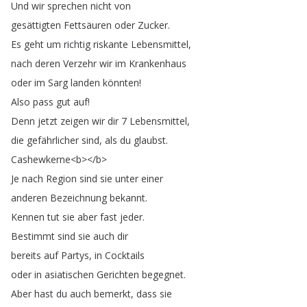
Und
wir
sprechen
nicht
von
gesättigten
Fettsäuren
oder
Zucker
.
Es
geht
um
richtig
riskante
Lebensmittel
,
nach
deren
Verzehr
wir
im
Krankenhaus
oder
im
Sarg
landen
könnten
!
Also
pass
gut
auf
!
Denn
jetzt
zeigen
wir
dir
7
Lebensmittel
,
die
gefährlicher
sind
,
als
du
glaubst
.
Cashewkerne
<
b
></
b
>
Je
nach
Region
sind
sie
unter
einer
anderen
Bezeichnung
bekannt
.
Kennen
tut
sie
aber
fast
jeder
.
Bestimmt
sind
sie
auch
dir
bereits
auf
Partys
,
in
Cocktails
oder
in
asiatischen
Gerichten
begegnet
.
Aber
hast
du
auch
bemerkt
,
dass
sie