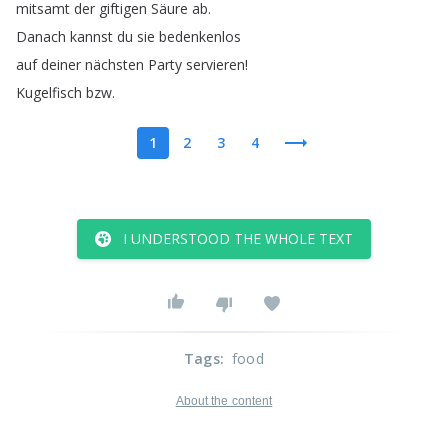
mitsamt
der
giftigen
Säure
ab
.
Danach
kannst
du
sie
bedenkenlos
auf
deiner
nächsten
Party
servieren
!
Kugelfisch
bzw
.
1
2
3
4
I UNDERSTOOD THE WHOLE TEXT
Tags
:
food
About the content