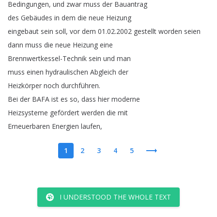
Bedingungen
,
und
zwar
muss
der
Bauantrag
des
Gebäudes
in
dem
die
neue
Heizung
eingebaut
sein
soll
,
vor
dem
01.02.2002
gestellt
worden
seien
dann
muss
die
neue
Heizung
eine
Brennwertkessel-Technik
sein
und
man
muss
einen
hydraulischen
Abgleich
der
Heizkörper
noch
durchführen
.
Bei
der
BAFA
ist
es
so
,
dass
hier
moderne
Heizsysteme
gefördert
werden
die
mit
Erneuerbaren
Energien
laufen
,
1
2
3
4
5
I UNDERSTOOD THE WHOLE TEXT