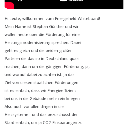
Hi
Leute
,
willkommen
zum
Energieheld-Whiteboard
!
Mein
Name
ist
Stephan
Günther
und
wir
wollen
heute
über
die
Förderung
für
eine
Heizungsmodernisierung
sprechen
.
Dabei
geht
es
gleich
und
die
beiden
großen
Parteien
die
das
so
in
Deutschland
quasi
machen
,
dann
um
die
gängigen
Förderung
,
ja
,
und
worauf
dabei
zu
achten
ist
.
Ja
das
Ziel
von
diesen
staatlichen
Förderungen
ist
es
einfach
,
dass
wir
Energieeffizienz
bei
uns
in
die
Gebäude
mehr
rein
kriegen
.
Also
auch
vor
allen
dingen
in
die
Heizsysteme
-
und
das
bezuschusst
der
Staat
einfach
,
um
ja
CO2-Einsparungen
zu