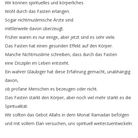
Wir
können
spirituelles
und
körperliches
Wohl
durch
das
Fasten
erlangen
.
Sogar
nichtmuslimische
Ärzte
sind
mittlerweile
davon
überzeugt
.
Früher
waren
es
nur
einige
,
aber
jetzt
sind
es
sehr
viele
.
Das
Fasten
hat
einen
gesunden
Effekt
auf
den
Körper
.
Manche
Nichtmuslime
schreiben
,
dass
durch
das
Fasten
eine
Disziplin
im
Leben
entsteht
.
Ein
wahrer
Gläubiger
hat
diese
Erfahrung
gemacht
,
unabhängig
davon
,
ob
profane
Menschen
es
bezeugen
oder
nicht
.
Das
Fasten
stärkt
den
Körper
,
aber
noch
viel
mehr
stärkt
es
die
Spiritualität
.
Wir
sollten
das
Gebot
Allahs
in
dem
Monat
Ramadan
befolgen
und
mit
vollem
Elan
versuchen
,
uns
spirituell
weiterzuentwickeln
.