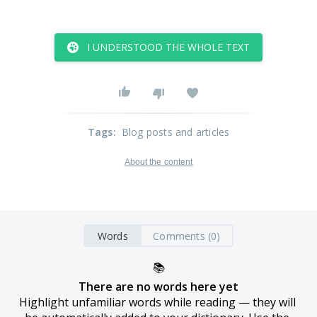
I UNDERSTOOD THE WHOLE TEXT
Tags
:
Blog posts and articles
About the content
Words
Comments (0)
📚
There are no words here yet
Highlight unfamiliar words while reading — they will 