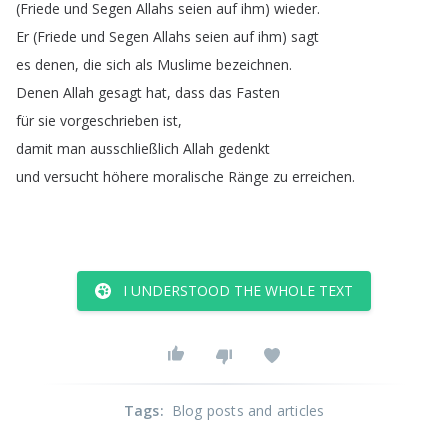
(
Friede
und
Segen
Allahs
seien
auf
ihm
)
wieder
.
Er
(
Friede
und
Segen
Allahs
seien
auf
ihm
)
sagt
es
denen
,
die
sich
als
Muslime
bezeichnen
.
Denen
Allah
gesagt
hat
,
dass
das
Fasten
für
sie
vorgeschrieben
ist
,
damit
man
ausschließlich
Allah
gedenkt
und
versucht
höhere
moralische
Ränge
zu
erreichen
.
I UNDERSTOOD THE WHOLE TEXT
Tags
:
Blog posts and articles