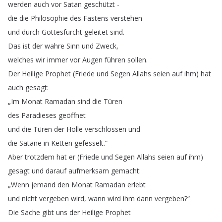
werden
auch
vor
Satan
geschützt
-
die
die
Philosophie
des
Fastens
verstehen
und
durch
Gottesfurcht
geleitet
sind
.
Das
ist
der
wahre
Sinn
und
Zweck
,
welches
wir
immer
vor
Augen
führen
sollen
.
Der
Heilige
Prophet
(
Friede
und
Segen
Allahs
seien
auf
ihm
)
hat
auch
gesagt
:
„
Im
Monat
Ramadan
sind
die
Türen
des
Paradieses
geöffnet
und
die
Türen
der
Hölle
verschlossen
und
die
Satane
in
Ketten
gefesselt
.“
Aber
trotzdem
hat
er
(
Friede
und
Segen
Allahs
seien
auf
ihm
)
gesagt
und
darauf
aufmerksam
gemacht
:
„
Wenn
jemand
den
Monat
Ramadan
erlebt
und
nicht
vergeben
wird
,
wann
wird
ihm
dann
vergeben
?“
Die
Sache
gibt
uns
der
Heilige
Prophet