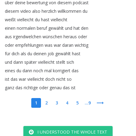
über
deine
bewertung
von
diesem
podcast
diesem
video
also
herzlich
willkommen
du
weißt
vielleicht
du
hast
vielleicht
einen
normalen
beruf
gewählt
und
hat
den
aus
irgendwelchen
wünschen
heraus
oder
oder
empfehlungen
was
war
daran
wichtig
für
dich
als
du
deinen
job
gewählt
hast
und
dann
später
vielleicht
stellt
sich
eines
du
dann
noch
mal
korrigiert
das
ist
das
war
vielleicht
doch
nicht
so
ganz
das
richtige
oder
genau
das
ist
1
2
3
4
5
...9
I UNDERSTOOD THE WHOLE TEXT