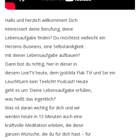
Hallo
und
herzlich
willkommen
!
Dich
interessiert
deine
Berufung
,
deine
Lebensaufgabe
finden
?
Du
möchtest
vielleicht
ein
Herzens-Business
,
eine
Selbständigkeit
mit
deiner
Lebensaufgabe
aufbauen
?
Dann
bist
du
richtig
,
hier
in
dieser
in
diesem
LiveTV
heute
,
dem
JyotiMa
Flak
TV
!
und
Sei
ein
Leuchtturm
kein
Teelicht
!
Podcast
!
Heute
geht
es
um
'Deine
Lebensaufgabe
erfüllen
,
was
heißt
das
eigentlich
?'
Was
ist
daran
wichtig
für
dich
und
wir
werden
heute
in
15
Minuten
auch
eine
kraftvolle
Meditation
erleben
,
die
diese
ganzen
Wünsche
,
die
du
für
dich
hast
–
für