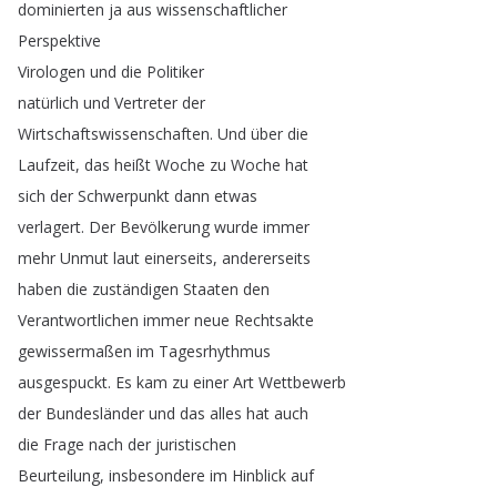
dominierten
ja
aus
wissenschaftlicher
Perspektive
Virologen
und
die
Politiker
natürlich
und
Vertreter
der
Wirtschaftswissenschaften
.
Und
über
die
Laufzeit
,
das
heißt
Woche
zu
Woche
hat
sich
der
Schwerpunkt
dann
etwas
verlagert
.
Der
Bevölkerung
wurde
immer
mehr
Unmut
laut
einerseits
,
andererseits
haben
die
zuständigen
Staaten
den
Verantwortlichen
immer
neue
Rechtsakte
gewissermaßen
im
Tagesrhythmus
ausgespuckt
.
Es
kam
zu
einer
Art
Wettbewerb
der
Bundesländer
und
das
alles
hat
auch
die
Frage
nach
der
juristischen
Beurteilung
,
insbesondere
im
Hinblick
auf