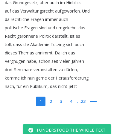
das
Grundgesetz
,
aber
auch
im
Hinblick
auf
das
Verwaltungsrecht
aufgeworfen
.
Und
da
rechtliche
Fragen
immer
auch
politische
Fragen
sind
und
umgekehrt
das
Recht
geronnene
Politik
darstellt
,
ist
es
toll
,
dass
die
Akademie
Tutzing
sich
auch
dieses
Themas
annimmt
.
Da
ich
das
Vergnügen
habe
,
schon
seit
vielen
Jahren
dort
Seminare
veranstalten
zu
dürfen
,
komme
ich
nun
gerne
der
Herausforderung
nach
,
für
ein
Publikum
,
das
nicht
jetzt
1
2
3
4
...23
I UNDERSTOOD THE WHOLE TEXT