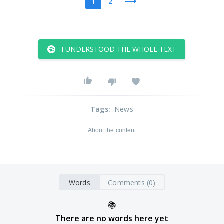
1
2
I UNDERSTOOD THE WHOLE TEXT
Tags
:
News
About the content
Words
Comments (0)
📚
There are no words here yet