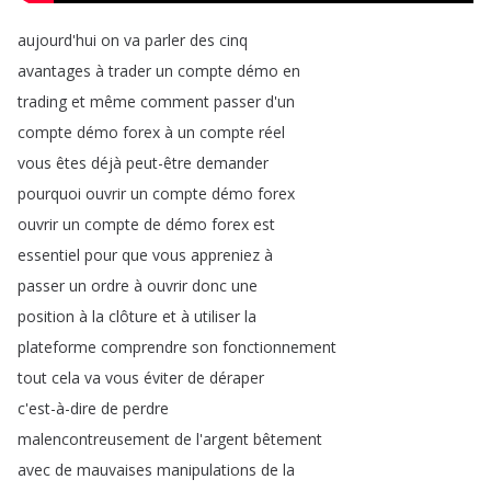
aujourd'hui
on
va
parler
des
cinq
avantages
à
trader
un
compte
démo
en
trading
et
même
comment
passer
d'un
compte
démo
forex
à
un
compte
réel
vous
êtes
déjà
peut-être
demander
pourquoi
ouvrir
un
compte
démo
forex
ouvrir
un
compte
de
démo
forex
est
essentiel
pour
que
vous
appreniez
à
passer
un
ordre
à
ouvrir
donc
une
position
à
la
clôture
et
à
utiliser
la
plateforme
comprendre
son
fonctionnement
tout
cela
va
vous
éviter
de
déraper
c'est-à-dire
de
perdre
malencontreusement
de
l'argent
bêtement
avec
de
mauvaises
manipulations
de
la