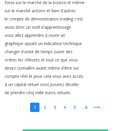
forex
sur
le
marché
de
la
bourse
et
même
sur
le
marché
actions
et
bien
d'autres
le
compte
de
démonstration
trading
c'est
aussi
donc
un
outil
d'apprentissage
vous
allez
apprendre
à
ouvrir
un
graphique
ajouté
un
indicateur
technique
changer
d'unité
de
temps
ouvrir
des
ordres
les
clôtures
et
tout
ce
que
vous
devez
connaître
avant
même
d'être
sur
compte
réel
et
pour
cela
vous
avez
accès
à
un
capital
virtuel
vous
pouvez
décider
de
prendre
cinq
mille
euros
virtuels
1
2
3
4
5
...6