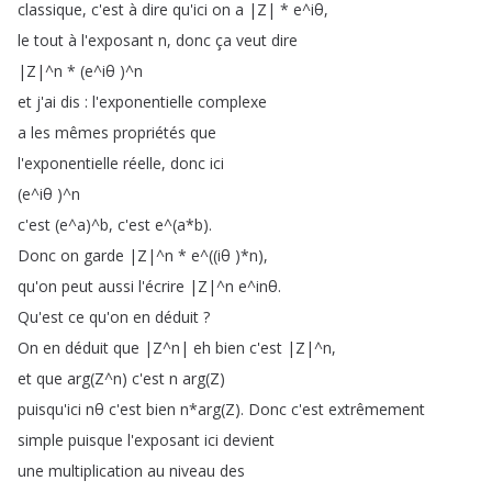
classique
,
c'est
à
dire
qu'ici
on
a
|Z|
*
e
^
iθ
,
le
tout
à
l'exposant
n
,
donc
ça
veut
dire
|Z|
^
n
* (
e
^
iθ
)^
n
et
j'ai
dis
:
l'exponentielle
complexe
a
les
mêmes
propriétés
que
l'exponentielle
réelle
,
donc
ici
(
e
^
iθ
)^
n
c'est
(
e
^
a
)^
b
,
c'est
e
^(
a
*
b
).
Donc
on
garde
|Z|
^
n
*
e
^((
iθ
)*
n
),
qu'on
peut
aussi
l'écrire
|Z|
^
n
e
^
inθ
.
Qu'est
ce
qu'on
en
déduit
?
On
en
déduit
que
|Z
^
n|
eh
bien
c'est
|Z|
^
n
,
et
que
arg
(
Z
^
n
)
c'est
n
arg
(
Z
)
puisqu'ici
nθ
c'est
bien
n
*
arg
(
Z
).
Donc
c'est
extrêmement
simple
puisque
l'exposant
ici
devient
une
multiplication
au
niveau
des