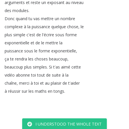
arguments
et
reste
un
exposant
au
niveau
des
modules
.
Donc
quand
tu
vas
mettre
un
nombre
complexe
à
la
puissance
quelque
chose
,
le
plus
simple
c'est
de
l'écrire
sous
forme
exponentielle
et
de
le
mettre
la
puissance
sous
le
forme
exponentielle
,
ça
te
rendra
les
choses
beaucoup
,
beaucoup
plus
simples
.
Si
t'as
aimé
cette
vidéo
abonne
toi
tout
de
suite
à
la
chaîne
,
merci
à
toi
et
au
plaisir
de
t'aider
à
réussir
sur
les
maths
en
tongs
.
I UNDERSTOOD THE WHOLE TEXT