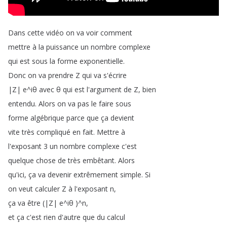
Dans
cette
vidéo
on
va
voir
comment
mettre
à
la
puissance
un
nombre
complexe
qui
est
sous
la
forme
exponentielle
.
Donc
on
va
prendre
Z
qui
va
s'écrire
|Z|
e
^
iθ
avec
θ
qui
est
l'argument
de
Z
,
bien
entendu
.
Alors
on
va
pas
le
faire
sous
forme
algébrique
parce
que
ça
devient
vite
très
compliqué
en
fait
.
Mettre
à
l'exposant
3
un
nombre
complexe
c'est
quelque
chose
de
très
embêtant
.
Alors
qu'ici
,
ça
va
devenir
extrêmement
simple
.
Si
on
veut
calculer
Z
à
l'exposant
n
,
ça
va
être
(
|Z|
e
^
iθ
)^
n
,
et
ça
c'est
rien
d'autre
que
du
calcul