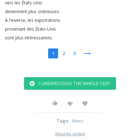
vers
les
États-Unis
deviennent
plus
onéreuses
.
À
l'inverse
,
les
exportations
provenant
des
États-Unis
sont
plus
intéressantes
.
1
2
3
I UNDERSTOOD THE WHOLE TEXT
Tags
:
News
About the content