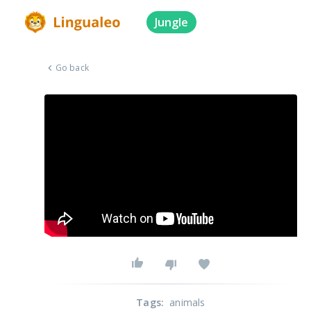
Jungle
Go back
Tags
:
animals