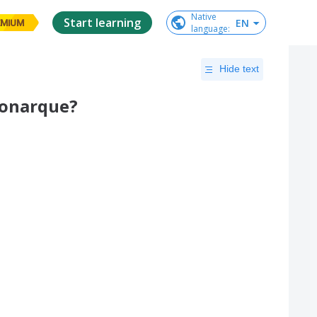
Native

Start learning
EN
EMIUM
language
:
Hide text
monarque?