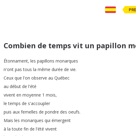
PR
Combien de temps vit un papillon 
Étonnament
,
les
papillons
monarques
n'ont
pas
tous
la
même
durée
de
vie
.
Ceux
que
l'on
observe
au
Québec
au
début
de
l'été
vivent
en
moyenne
1
mois
,
le
temps
de
s'accoupler
puis
aux
femelles
de
pondre
des
oeufs
.
Mais
les
monarques
qui
émergent
à
la
toute
fin
de
l'été
vivent