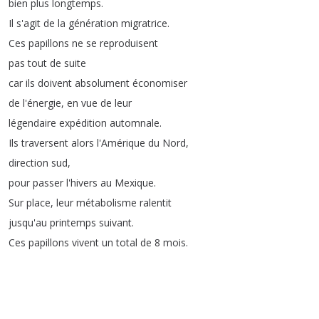
bien
plus
longtemps
.
Il
s'agit
de
la
génération
migratrice
.
Ces
papillons
ne
se
reproduisent
pas
tout
de
suite
car
ils
doivent
absolument
économiser
de
l'énergie
,
en
vue
de
leur
légendaire
expédition
automnale
.
Ils
traversent
alors
l'Amérique
du
Nord
,
direction
sud
,
pour
passer
l'hivers
au
Mexique
.
Sur
place
,
leur
métabolisme
ralentit
jusqu'au
printemps
suivant
.
Ces
papillons
vivent
un
total
de
8
mois
.