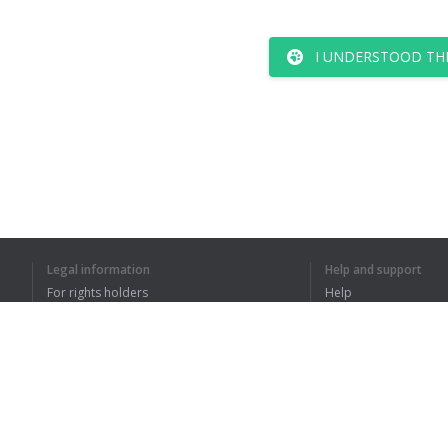
I UNDERSTOOD TH
Legal information
Help and support
For rights holders
Help
Privacy Policy
FAQ
Terms of Use
Browser extension