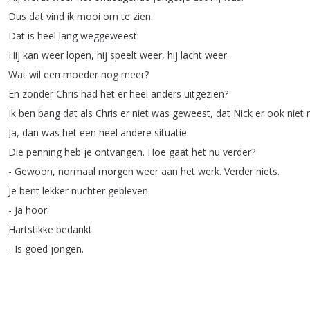
Dus
dat
vind
ik
mooi
om
te
zien
.
Dat
is
heel
lang
weggeweest
.
Hij
kan
weer
lopen
,
hij
speelt
weer
,
hij
lacht
weer
.
Wat
wil
een
moeder
nog
meer
?
En
zonder
Chris
had
het
er
heel
anders
uitgezien
?
Ik
ben
bang
dat
als
Chris
er
niet
was
geweest
,
dat
Nick
er
ook
niet
Ja
,
dan
was
het
een
heel
andere
situatie
.
Die
penning
heb
je
ontvangen
.
Hoe
gaat
het
nu
verder
?
-
Gewoon
,
normaal
morgen
weer
aan
het
werk
.
Verder
niets
.
Je
bent
lekker
nuchter
gebleven
.
-
Ja
hoor
.
Hartstikke
bedankt
.
-
Is
goed
jongen
.