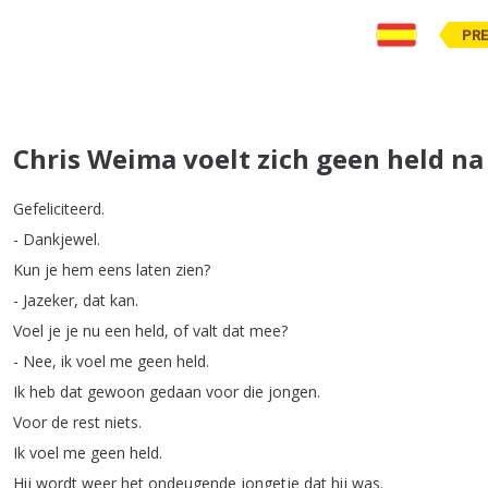
PR
Chris Weima voelt zich geen held na
Gefeliciteerd
.
-
Dankjewel
.
Kun
je
hem
eens
laten
zien
?
-
Jazeker
,
dat
kan
.
Voel
je
je
nu
een
held
,
of
valt
dat
mee
?
-
Nee
,
ik
voel
me
geen
held
.
Ik
heb
dat
gewoon
gedaan
voor
die
jongen
.
Voor
de
rest
niets
.
Ik
voel
me
geen
held
.
Hij
wordt
weer
het
ondeugende
jongetje
dat
hij
was
.