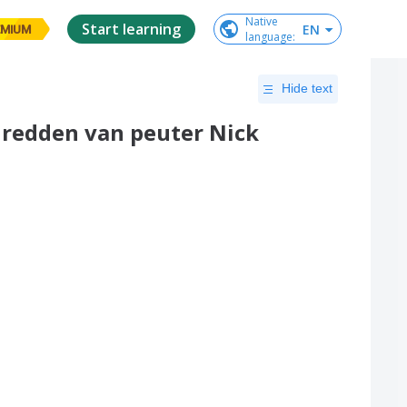
Native

Start learning
EN
EMIUM
language
:
Hide text
 redden van peuter Nick