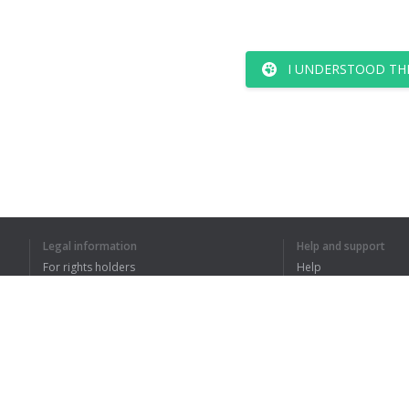
I UNDERSTOOD TH
Legal information
Help and support
For rights holders
Help
Privacy Policy
FAQ
Terms of Use
Browser extension