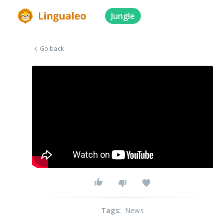
Jungle
Go back
Tags
:
News