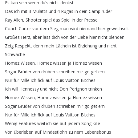
Es
kan
sein
wenn
du's
nicht
denkst
Das
ich
mit
3
Mulatts
und
4
Rugas
in
dein
Camp
ruder
Ray
Allen
,
Shooter
spiel
das
Spiel
in
der
Presse
Coach
Carter
vor
dem
Sieg
man
wird
niemand
hier
gewechselt
Großes
Herz
,
aber
lass
dich
von
der
Liebe
hier
nicht
blenden
Zeig
Respekt
,
denn
mein
Lächeln
ist
Erziehung
und
nicht
Schwäche
Homez
Wissen
,
Homez
wissen
ja
Homez
wissen
Sogar
Brüder
von
drüben
schreiben
mir
go
get'em
Nur
für
Mille
ich
fick
auf
Louis
Vuitton
Bitches
Ich
will
Hennessy
und
nicht
Don
Perignon
trinken
Homez
Wissen
,
Homez
wissen
ja
Homez
wissen
Sogar
Brüder
von
drüben
schreiben
mir
go
get'em
Nur
für
Mille
ich
fick
auf
Louis
Vuitton
Bitches
Wenig
Features
weil
ich
sie
auf
jedem
Song
kille
Von
überleben
auf
Mindestlohn
zu
nem
Lebensbonus