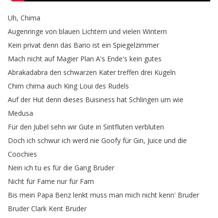
Uh
,
Chima
Augenringe
von
blauen
Lichtern
und
vielen
Wintern
Kein
privat
denn
das
Bario
ist
ein
Spiegelzimmer
Mach
nicht
auf
Magier
Plan
A's
Ende's
kein
gutes
Abrakadabra
den
schwarzen
Kater
treffen
drei
Kugeln
Chim
chima
auch
King
Loui
des
Rudels
Auf
der
Hut
denn
dieses
Buisiness
hat
Schlingen
um
wie
Medusa
Für
den
Jubel
sehn
wir
Gute
in
Sintfluten
verbluten
Doch
ich
schwur
ich
werd
nie
Goofy
für
Gin
,
Juice
und
die
Coochies
Nein
ich
tu
es
für
die
Gang
Bruder
Nicht
für
Fame
nur
für
Fam
Bis
mein
Papa
Benz
lenkt
muss
man
mich
nicht
kenn'
Bruder
Bruder
Clark
Kent
Bruder