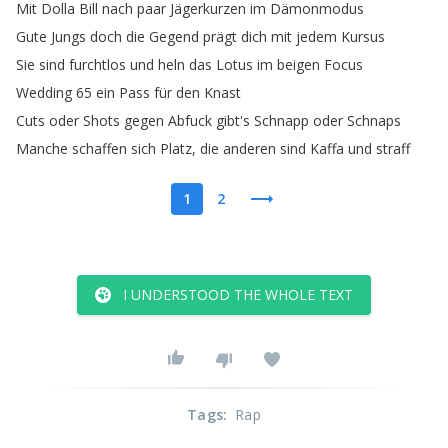
Mit
Dolla
Bill
nach
paar
Jägerkurzen
im
Dämonmodus
Gute
Jungs
doch
die
Gegend
prägt
dich
mit
jedem
Kursus
Sie
sind
furchtlos
und
heln
das
Lotus
im
beigen
Focus
Wedding
65
ein
Pass
für
den
Knast
Cuts
oder
Shots
gegen
Abfuck
gibt's
Schnapp
oder
Schnaps
Manche
schaffen
sich
Platz
,
die
anderen
sind
Kaffa
und
straff
1
2
I UNDERSTOOD THE WHOLE TEXT
Tags
:
Rap