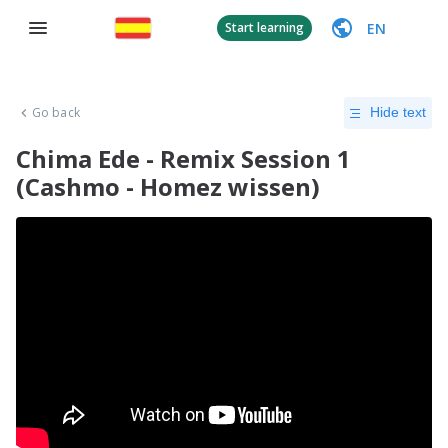
EN
Start learning
Go back
Hide text
Chima Ede - Remix Session 1
(Cashmo - Homez wissen)