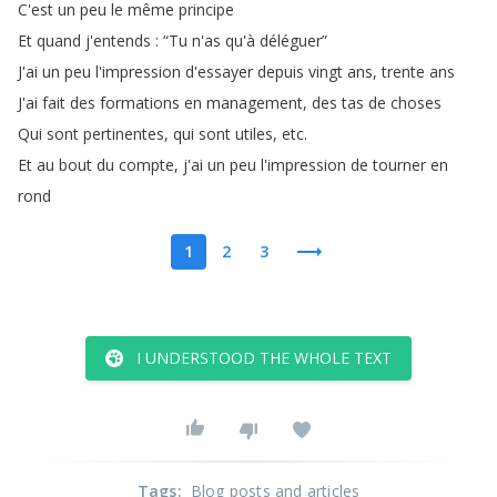
C'est
un
peu
le
même
principe
Et
quand
j'entends
: “
Tu
n'as
qu'à
déléguer
”
J'ai
un
peu
l'impression
d'essayer
depuis
vingt
ans
,
trente
ans
J'ai
fait
des
formations
en
management
,
des
tas
de
choses
Qui
sont
pertinentes
,
qui
sont
utiles
,
etc
.
Et
au
bout
du
compte
,
j'ai
un
peu
l'impression
de
tourner
en
rond
1
2
3
I UNDERSTOOD THE WHOLE TEXT
Tags
:
Blog posts and articles