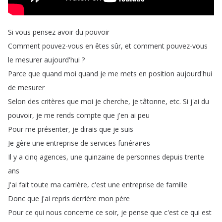
Si
vous
pensez
avoir
du
pouvoir
Comment
pouvez-vous
en
êtes
sûr
,
et
comment
pouvez-vous
le
mesurer
aujourd'hui
?
Parce
que
quand
moi
quand
je
me
mets
en
position
aujourd'hui
de
mesurer
Selon
des
critères
que
moi
je
cherche
,
je
tâtonne
,
etc
.
Si
j'ai
du
pouvoir
,
je
me
rends
compte
que
j'en
ai
peu
Pour
me
présenter
,
je
dirais
que
je
suis
Je
gère
une
entreprise
de
services
funéraires
Il
y
a
cinq
agences
,
une
quinzaine
de
personnes
depuis
trente
ans
J'ai
fait
toute
ma
carrière
,
c'est
une
entreprise
de
famille
Donc
que
j'ai
repris
derrière
mon
père
Pour
ce
qui
nous
concerne
ce
soir
,
je
pense
que
c'est
ce
qui
est