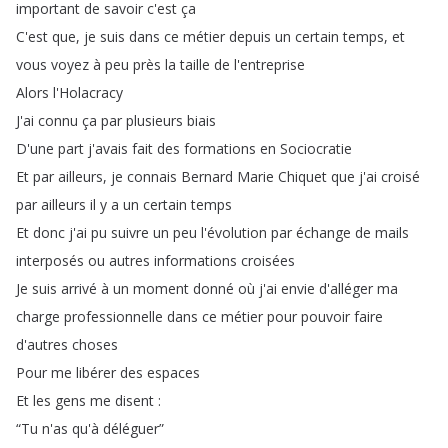
important
de
savoir
c'est
ça
C'est
que
,
je
suis
dans
ce
métier
depuis
un
certain
temps
,
et
vous
voyez
à
peu
près
la
taille
de
l'entreprise
Alors
l'Holacracy
J'ai
connu
ça
par
plusieurs
biais
D'une
part
j'avais
fait
des
formations
en
Sociocratie
Et
par
ailleurs
,
je
connais
Bernard
Marie
Chiquet
que
j'ai
croisé
par
ailleurs
il
y
a
un
certain
temps
Et
donc
j'ai
pu
suivre
un
peu
l'évolution
par
échange
de
mails
interposés
ou
autres
informations
croisées
Je
suis
arrivé
à
un
moment
donné
où
j'ai
envie
d'alléger
ma
charge
professionnelle
dans
ce
métier
pour
pouvoir
faire
d'autres
choses
Pour
me
libérer
des
espaces
Et
les
gens
me
disent
:
“
Tu
n'as
qu'à
déléguer
”