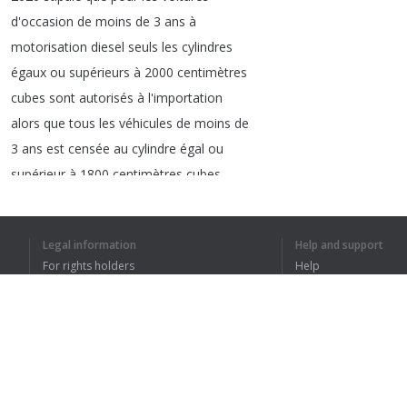
d'occasion
de
moins
de
3
ans
à
motorisation
diesel
seuls
les
cylindres
égaux
ou
supérieurs
à
2000
centimètres
cubes
sont
autorisés
à
l'importation
alors
que
tous
les
véhicules
de
moins
de
3
ans
est
censée
au
cylindre
égal
ou
supérieur
à
1800
centimètres
cubes
peuvent
être
importées
cinq
conditions
fixées
pour
l'importation
de
voitures
de
Legal information
Help and support
moins
de
3
ans
pour
rappel
le
For rights holders
Help
gouvernement
algérien
avait
fixé
la
Privacy Policy
FAQ
semaine
dernière
cinq
conditions
pour
Terms of Use
l'importation
des
voitures
d'occasion
de
moins
de
3
ans
ce
texte
de
loi
autorise
le
dédouanement
pour
la
mise
à
la
Browser extension
consommation
de
véhicules
d'occasion
de