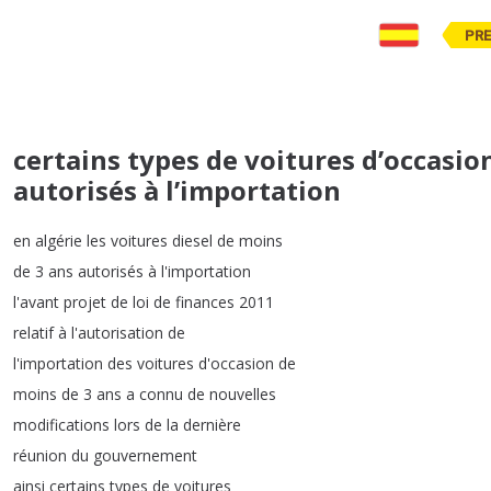
PR
certains types de voitures d’occasi
autorisés à l’importation
en
algérie
les
voitures
diesel
de
moins
de
3
ans
autorisés
à
l'importation
l'avant
projet
de
loi
de
finances
2011
relatif
à
l'autorisation
de
l'importation
des
voitures
d'occasion
de
moins
de
3
ans
a
connu
de
nouvelles
modifications
lors
de
la
dernière
réunion
du
gouvernement
ainsi
certains
types
de
voitures