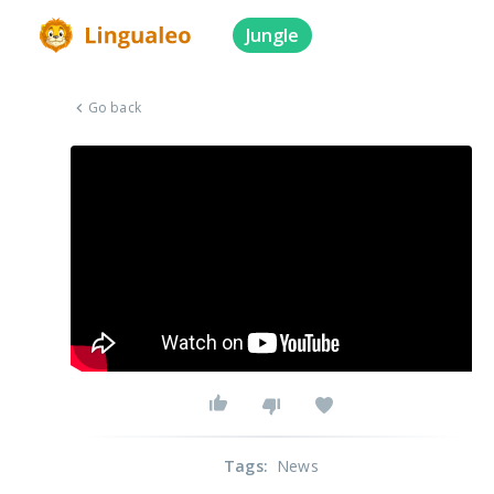
Jungle
Go back
Tags
:
News