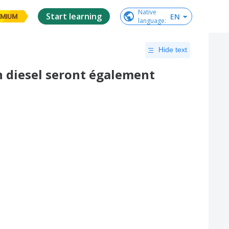
Native

Start learning
EN
EMIUM
language
:
Hide text
on diesel seront également