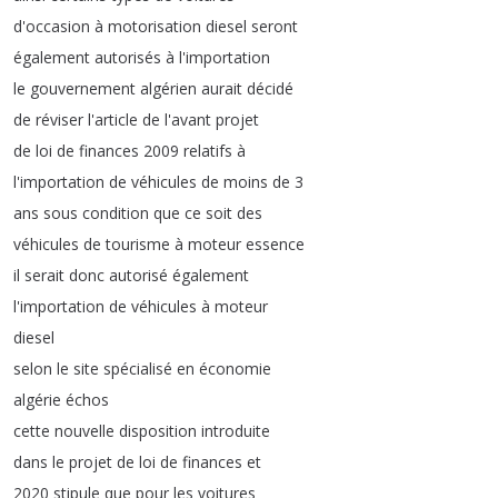
d'occasion
à
motorisation
diesel
seront
également
autorisés
à
l'importation
le
gouvernement
algérien
aurait
décidé
de
réviser
l'article
de
l'avant
projet
de
loi
de
finances
2009
relatifs
à
l'importation
de
véhicules
de
moins
de
3
ans
sous
condition
que
ce
soit
des
véhicules
de
tourisme
à
moteur
essence
il
serait
donc
autorisé
également
l'importation
de
véhicules
à
moteur
diesel
selon
le
site
spécialisé
en
économie
algérie
échos
cette
nouvelle
disposition
introduite
dans
le
projet
de
loi
de
finances
et
2020
stipule
que
pour
les
voitures