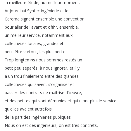
la
meilleure
étude
,
au
meilleur
moment
.
Aujourd'hui
Syntec
ingénierie
et
le
Cerema
signent
ensemble
une
convention
pour
aller
de
l'avant
et
offrir
,
ensemble
,
un
meilleur
service
,
notamment
aux
collectivités
locales
,
grandes
et
peut-être
surtout
,
les
plus
petites
.
Trop
longtemps
nous
sommes
restés
un
petit
peu
séparés
,
à
nous
ignorer
,
et
il
y
a
un
trou
finalement
entre
des
grandes
collectivités
qui
savent
s'organiser
et
passer
des
contrats
de
maîtrise
d'œuvre
,
et
des
petites
qui
sont
démunies
et
qui
n'ont
plus
le
service
qu'elles
avaient
autrefois
de
la
part
des
ingénieries
publiques
.
Nous
on
est
des
ingénieurs
,
on
est
très
concrets
,