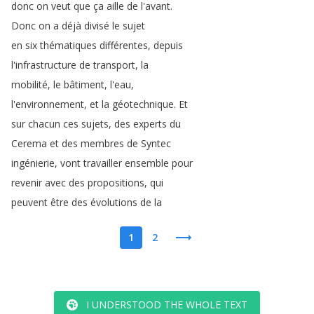
donc
on
veut
que
ça
aille
de
l'avant
.
Donc
on
a
déjà
divisé
le
sujet
en
six
thématiques
différentes
,
depuis
l'infrastructure
de
transport
,
la
mobilité
,
le
bâtiment
,
l'eau
,
l'environnement
,
et
la
géotechnique
.
Et
sur
chacun
ces
sujets
,
des
experts
du
Cerema
et
des
membres
de
Syntec
ingénierie
,
vont
travailler
ensemble
pour
revenir
avec
des
propositions
,
qui
peuvent
être
des
évolutions
de
la
1
2
I UNDERSTOOD THE WHOLE TEXT