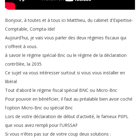
Bonjour
,
à
toutes
et
à
tous
ici
Matthieu
,
du
cabinet
d'Expertise-
Comptable
,
Compta-Idel
Aujourd'hui
,
je
vais
vous
parler
des
deux
régimes
fiscaux
qui
s'offrent
à
vous
.
à
savoir
le
régime
spécial-Bnc
ou
le
régime
de
la
déclaration
contrôlée
,
la
2035
Ce
sujet
va
vous
intéresser
surtout
si
vous
vous
installer
en
libéral
Tout
d'abord
le
régime
fiscal
spécial
BNC
ou
Micro-Bnc
Pour
pouvoir
en
bénéficier
,
il
faut
au
préalable
bien
avoir
coché
l'option
Micro-Bnc
ou
spécial
Bnc
Lors
de
votre
déclaration
de
début
d'activité
,
le
fameux
P0PL
que
vous
avez
rempli
pour
l'URSSAF
Si
vous
n'êtes
pas
sur
de
votre
coup
deux
solutions
: