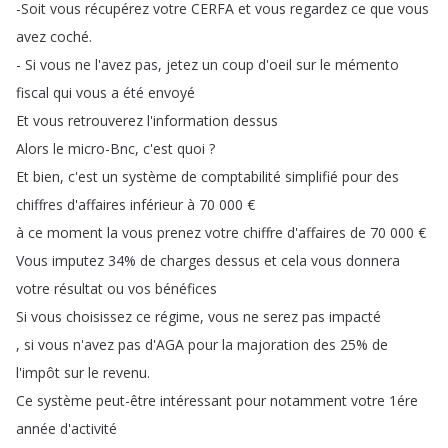
-Soit
vous
récupérez
votre
CERFA
et
vous
regardez
ce
que
vous
avez
coché
.
-
Si
vous
ne
l'avez
pas
,
jetez
un
coup
d'oeil
sur
le
mémento
fiscal
qui
vous
a
été
envoyé
Et
vous
retrouverez
l'information
dessus
Alors
le
micro-Bnc
,
c'est
quoi
?
Et
bien
,
c'est
un
système
de
comptabilité
simplifié
pour
des
chiffres
d'affaires
inférieur
à
70 000
€
à
ce
moment
la
vous
prenez
votre
chiffre
d'affaires
de
70 000
€
Vous
imputez
34%
de
charges
dessus
et
cela
vous
donnera
votre
résultat
ou
vos
bénéfices
Si
vous
choisissez
ce
régime
,
vous
ne
serez
pas
impacté
,
si
vous
n'avez
pas
d'AGA
pour
la
majoration
des
25%
de
l'impôt
sur
le
revenu
.
Ce
système
peut-être
intéressant
pour
notamment
votre
1ére
année
d'activité