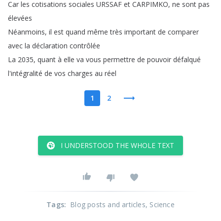
Car
les
cotisations
sociales
URSSAF
et
CARPIMKO
,
ne
sont
pas
élevées
Néanmoins
,
il
est
quand
même
très
important
de
comparer
avec
la
déclaration
contrôlée
La
2035,
quant
à
elle
va
vous
permettre
de
pouvoir
défalqué
l'intégralité
de
vos
charges
au
réel
1
2
I UNDERSTOOD THE WHOLE TEXT
Tags
:
Blog posts and articles
, Science